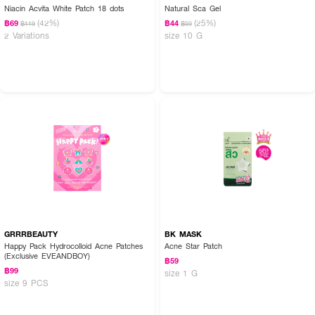
Niacin Acvita White Patch 18 dots
Natural Sca Gel
(42%)
(25%)
฿69
฿44
฿119
฿59
2 Variations
size 10 G
GRRRBEAUTY
BK MASK
Happy Pack Hydrocolloid Acne Patches
Acne Star Patch
(Exclusive EVEANDBOY)
฿59
฿99
size 1 G
size 9 PCS