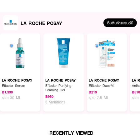
· FDA Registration No. : 10-2-6800019764
LA ROCHE POSAY
ซื้อสินค้าแบรนด์นี้
How To Use :
หยดเซรั่มลงบนผิวหน้าและลำคอ พร้อมนวดเบาๆเพื่อประสิทธิภาพในการบำรุง ใช้ใน
ตอนเช้าและกลางคืน
LA ROCHE POSAY
LA ROCHE POSAY
LA ROCHE POSAY
LA 
Effaclar Serum
Effaclar Purifying
Efflaclar Duo+M
Anth
Foaming Gel
฿1,390
฿219
฿51
฿950
size 30 ML
size 7.5 ML
size
3 Variations
RECENTLY VIEWED