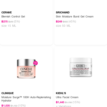
CERAVE
SRICHAND
Blemish Control Gel
Skin Moisture Burst Gel Cream
(5%)
(45%)
฿275
฿249
฿290
฿455
size 15 ML
size 50 ML
CLINIQUE
KIEHL'S
Moisture Surge™ 100H Auto-Replenishing
Ultra Facial Cream
Hydrator
(15%)
฿1,445
฿1,700
(10%)
฿1,035
฿1,150
2 Variations