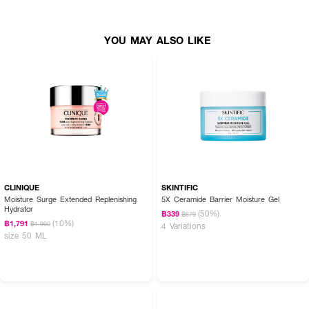
YOU MAY ALSO LIKE
CLINIQUE
SKINTIFIC
Moisture Surge Extended Replenishing
5X Ceramide Barrier Moisture Gel
Hydrator
(50%)
฿339
฿679
(10%)
฿1,791
฿1,990
4 Variations
size 50 ML