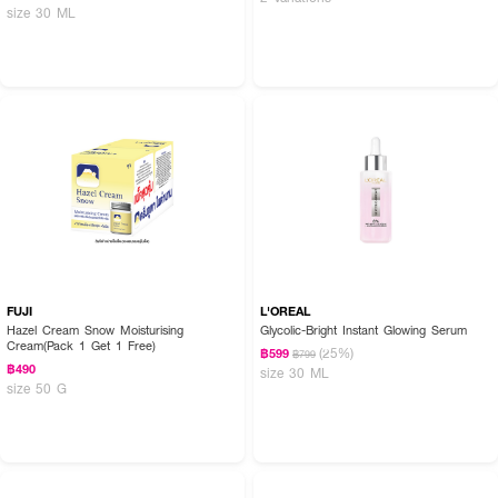
size 30 ML
FUJI
L'OREAL
Hazel Cream Snow Moisturising
Glycolic-Bright Instant Glowing Serum
Cream(Pack 1 Get 1 Free)
(25%)
฿599
฿799
฿490
size 30 ML
size 50 G