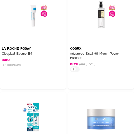
LA ROCHE POSAY
COSRX
Cicaplast Baume B5+
Advanced Snail 96 Mucin Power
Essence
฿320
(16%)
฿520
฿620
3 Variations
-