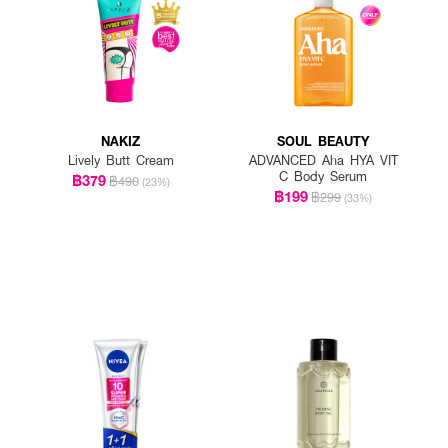
NAKIZ
SOUL BEAUTY
Lively Butt Cream
ADVANCED Aha HYA VIT
C Body Serum
฿379
฿490
(23%)
฿199
฿299
(33%)