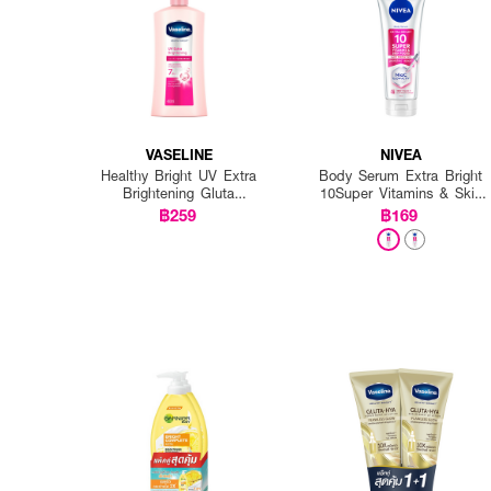
VASELINE
NIVEA
Healthy Bright UV Extra
Body Serum Extra Bright
Brightening Gluta
10Super Vitamins & Skin
Ceramide Lotion
Foods Glow Perfection
฿259
฿169