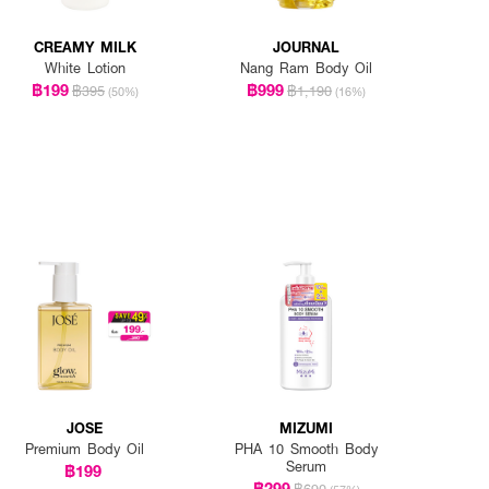
CREAMY MILK
JOURNAL
White Lotion
Nang Ram Body Oil
฿199
฿999
฿395
฿1,190
(50%)
(16%)
JOSE
MIZUMI
Premium Body Oil
PHA 10 Smooth Body
Serum
฿199
฿299