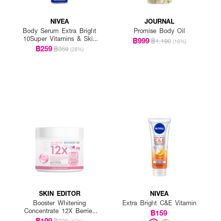
NIVEA
JOURNAL
Body Serum Extra Bright
Promise Body Oil
10Super Vitamins & Skin
฿999
฿1,190
(16%)
Foods Glow Perfection
฿259
฿359
(28%)
(300Mlx2)
SKIN EDITOR
NIVEA
Booster Whitening
Extra Bright C&E Vitamin
Concentrate 12X Berries
฿159
Body Cream
฿199