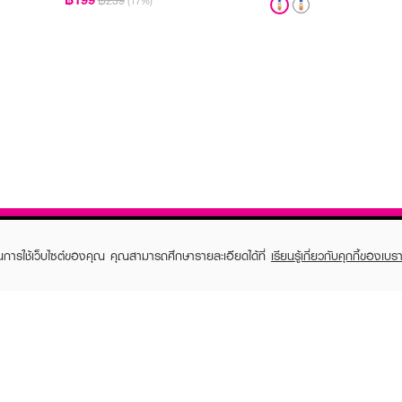
฿239
(17%)
ในการใช้เว็บไซต์ของคุณ คุณสามารถศึกษารายละเอียดได้ที่
เรียนรู้เกี่ยวกับคุกกี้ของเบรา
TOMER CARE
EVEANDBOY MEMBER
 Shopping
Member registration
 store