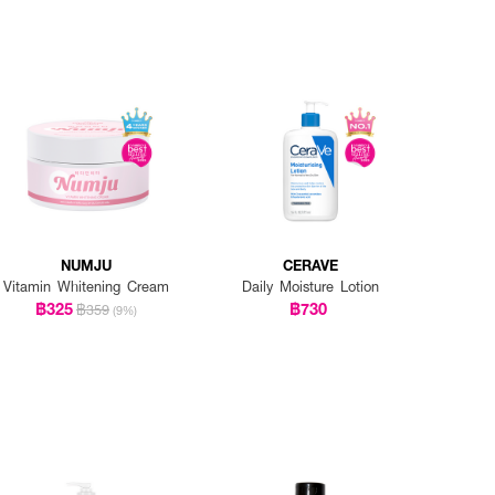
NUMJU
CERAVE
Vitamin Whitening Cream
Daily Moisture Lotion
฿325
฿730
฿359
(9%)