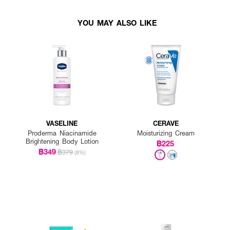
YOU MAY ALSO LIKE
VASELINE
CERAVE
Proderma Niacinamide
Moisturizing Cream
Brightening Body Lotion
฿225
฿349
฿379
(8%)