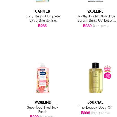
GARNIER
VASELINE
Body Bright Complete
Healthy Bright Gluta Hya
Extra Brightening
Serum Burst UV Lotion
Repairing Serum Milk Uv
Flawless Glow Twin
฿285
฿289
฿369
(22%)
400Ml*2 Pcs
(Twinpack) 300ml. x 2pcs.
VASELINE
JOURNAL
Superfood Freshlock
The Legacy Body Oil
Peach
฿999
฿1,190
(16%)
฿229