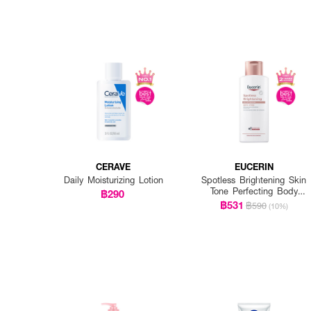
CERAVE
EUCERIN
Daily Moisturizing Lotion
Spotless Brightening Skin
Tone Perfecting Body
฿290
Lotion
฿531
฿590
(10%)