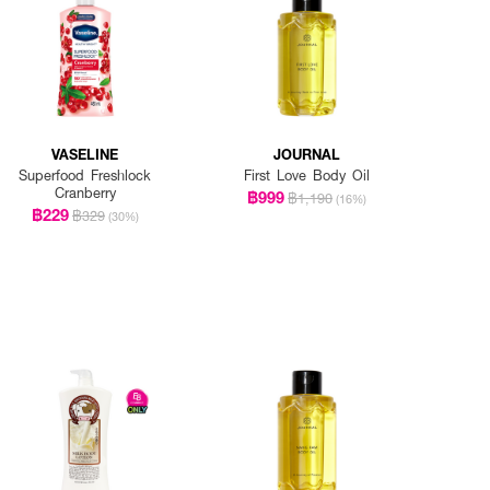
VASELINE
JOURNAL
Superfood Freshlock
First Love Body Oil
Cranberry
฿999
฿1,190
(16%)
฿229
฿329
(30%)