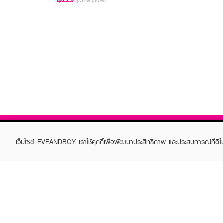
฿329
(30%)
เว็บไซต์ EVEANDBOY เราใช้คุกกี้เพื่อพัฒนาประสิทธิภาพ และประสบการณ์ที่ดี
ABOUT EVEANDBOY
CUS
Brand story
Online
Privacy Policy
Find a