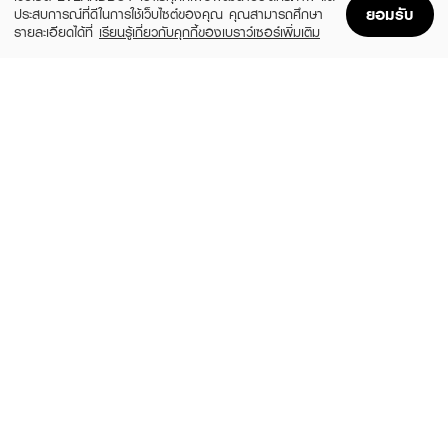
ยอมรับ
ประสบการณ์ที่ดีในการใช้เว็บไซต์ของคุณ คุณสามารถศึกษา
รายละเอียดได้ที่
เรียนรู้เกี่ยวกับคุกกี้ของเบราว์เซอร์เพิ่มเติม
Home
Home
Promotions
Promotions
Shopping Bag
Shopping Bag
Account
Account
GARNIER
VASELINE
Body Bright Complete Extra Brightening
Healthy Bright Gluta Hya Serum Burst
Repairing Serum Milk Uv 400Ml*2 Pcs
UV Lotion Flawless Glow Twin (Twinpack)
300ml. x 2pcs.
(22%)
฿285
฿289
฿369
size 400 ML
size 600 ML
NIVEA
JOURNAL
Body Serum Extra Bright 10Super
Promise Body Oil
Vitamins & Skin Foods Glow Perfection
(12%)
฿1,049
฿1,190
(300Mlx2)