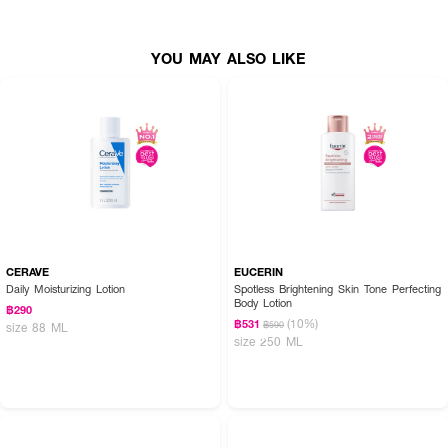
YOU MAY ALSO LIKE
CERAVE
EUCERIN
Daily Moisturizing Lotion
Spotless Brightening Skin Tone Perfecting
Body Lotion
฿290
(10%)
฿531
฿590
size 88 ML
size 250 ML