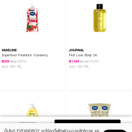
VASELINE
JOURNAL
Superfood Freshlock Cranberry
First Love Body Oil
(30%)
(12%)
฿229
฿1,049
฿329
฿1,190
size 480 ML
size 180 ML
ADD TO BAG
เว็บไซต์ EVEANDBOY เราใช้คุกกี้เพื่อพัฒนาประสิทธิภาพ และ