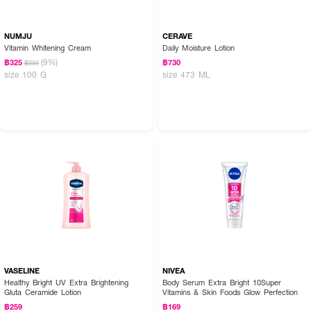
NUMJU
CERAVE
Vitamin Whitening Cream
Daily Moisture Lotion
(9%)
฿325
฿730
฿359
size 100 G
size 473 ML
VASELINE
NIVEA
Healthy Bright UV Extra Brightening
Body Serum Extra Bright 10Super
Gluta Ceramide Lotion
Vitamins & Skin Foods Glow Perfection
฿259
฿169