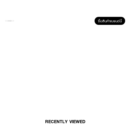
How To Use :
ซื้อสินค้าแบรนด์นี้
ใช้ทาผิวหลังทำความสะอาด วันละ 1-2 ครั้ง ใช้ได้ทั้งบริเวณ ผิวหน้า และผิวกาย
ควรใช้ควบคู่กับผลิตภัณฑ์ทำความสะอาดผิวที่อ่อนโยน เช่น เจลอาบน้ำลิปิการ์ ซิน
เด็ด
RECENTLY VIEWED