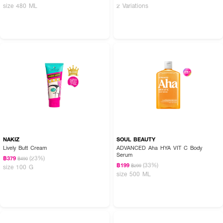
size 480 ML
2 Variations
NAKIZ
SOUL BEAUTY
Lively Butt Cream
ADVANCED Aha HYA VIT C Body
Serum
(23%)
฿379
฿490
(33%)
฿199
฿299
size 100 G
size 500 ML