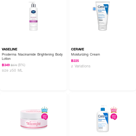
VASELINE
CERAVE
Proderma Niacinamide Brightening Body
Moisturizing Cream
Lotion
฿225
(8%)
฿349
฿379
2 Variations
size 250 ML