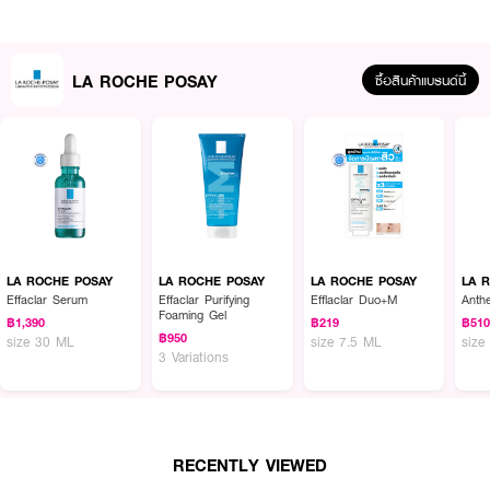
LA ROCHE POSAY
ซื้อสินค้าแบรนด์นี้
LA ROCHE POSAY
LA ROCHE POSAY
LA ROCHE POSAY
LA 
Effaclar Serum
Effaclar Purifying
Efflaclar Duo+M
Anth
Foaming Gel
฿1,390
฿219
฿51
฿950
size 30 ML
size 7.5 ML
size
3 Variations
ผลลัพธ์ที่ได้ :
บาล์มบำรุงผิวหน้าและผิวกายเนื้อบางเบา สูตรสำหรับผิวแห้ง-แห้งมาก ช่วยบำรุง
ผิว เหมาะสำหรับผิวบอบบาง หรือผิวแห้งถึงแห้งมาก ปลอบประโลมผิวในทันทีใช้
ใช้ได้ ทั้งในผู้ใหญ่ และเด็ก
RECENTLY VIEWED
● LA ROCHE POSAY Lipikar Baume Light AP+M