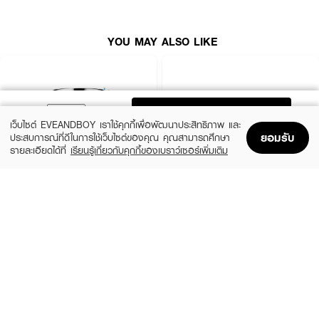
● ลา โรช-โพเซย์ ลิปการ์ โบม ไลท์ เอพี+ เอ็ม
● บาล์มบำรุงผิวหน้าและผิวกาย
YOU MAY ALSO LIKE
● สูตรสำหรับผิวแห้ง-แห้งมาก
● ใช้ได้ ทั้งในผู้ใหญ่ และเด็ก
● ไม่มีผลในการเปลี่ยนแปลงสภาพผิว รักษาหรือบรรเทาอาการของโรคใดๆ
ADD TO BAG
● ขนาด 200 ml.
เว็บไซต์ EVEANDBOY เราใช้คุกกี้เพื่อพัฒนาประสิทธิภาพ และ
ยอมรับ
ประสบการณ์ที่ดีในการใช้เว็บไซต์ของคุณ คุณสามารถศึกษา
รายละเอียดได้ที่
เรียนรู้เกี่ยวกับคุกกี้ของเบราว์เซอร์เพิ่มเติม
Home
Home
Promotions
Promotions
Shopping Bag
Shopping Bag
Account
Account
CLINIQUE
SKINTIFIC
Moisture Surge Extended Replenishing
5X Ceramide Barrier Moisture Gel
Hydrator
(50%)
฿339
฿679
(10%)
฿1,791
฿1,990
4 Variations
size 50 ML