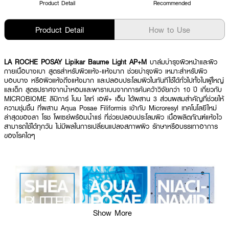
Product Detail
Recommended
Product Detail
How to Use
LA ROCHE POSAY Lipikar Baume Light AP+M
บาล์มบำรุงผิวหน้าและผิว
กายเนื้อบางเบา สูตรสำหรับผิวแห้ง-แห้งมาก ช่วยบำรุงผิว เหมาะสำหรับผิว
บอบบาง หรือผิวแห้งถึงแห้งมาก และปลอบประโลมผิวในทันทีใช้ได้ทั่วไปทั้งในผู้ใหญ่
และเด็ก สูตรปราศจากน้ำหอมและพาราเบนจากการค้นคว้าวิจัยกว่า 10 ปี เกี่ยวกับ
MICROBIOME ลิปิการ์ โบม ไลท์ เอพี+ เอ็ม ได้ผสาน 3 ส่วนผสมสำคัญที่ช่วยให้
ความชุ่มชื้น ที่ผสาน Aqua Posae Filiformis เข้ากับ Microresyl เทคโนโลยีใหม่
ล่าสุดของลา โรช โพเซย์พร้อมน้ำแร่ ที่ช่วยปลอบประโลมผิว เนื้อผลิตภัณฑ์แห้งไว
สามารถใช้ได้ทุกวัน ไม่มีผลในการเปลี่ยนแปลงสภาพผิว รักษาหรือบรรเทาอาการ
ของโรคใดๆ
Show More