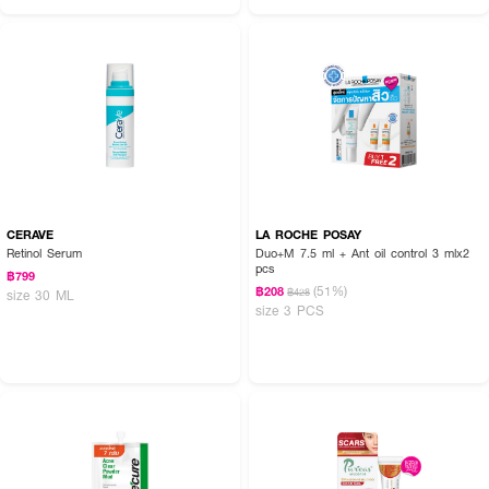
CERAVE
LA ROCHE POSAY
Retinol Serum
Duo+M 7.5 ml + Ant oil control 3 mlx2
pcs
฿799
(51%)
฿208
฿428
size 30 ML
size 3 PCS