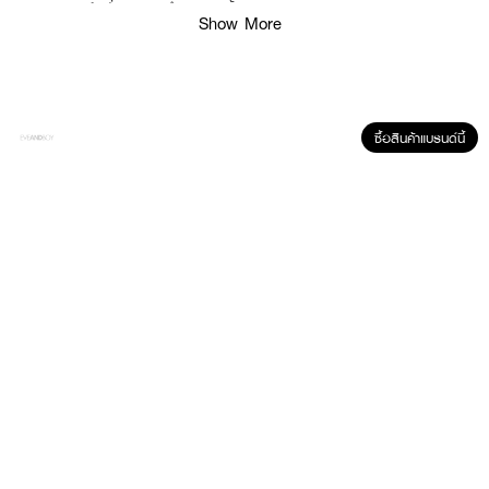
·
เอฟฟาคลาร์เซรั่ม 3 มล.จำนวน 2 ชิ้น
Show More
·
แอนเทลิโอส ยูวีมูน 400 ออยล์ คอนโทรล 3 มล.จำนวน 1 ชิ้น
How To Use :
ซื้อสินค้าแบรนด์นี้
ทาให้ทั่วใบหน้า เช้า และ/หรือ เย็น หลังการทำความสะอาดผิวด้วยเอฟฟาคลาร์ คลี
นซิ่ง เจล