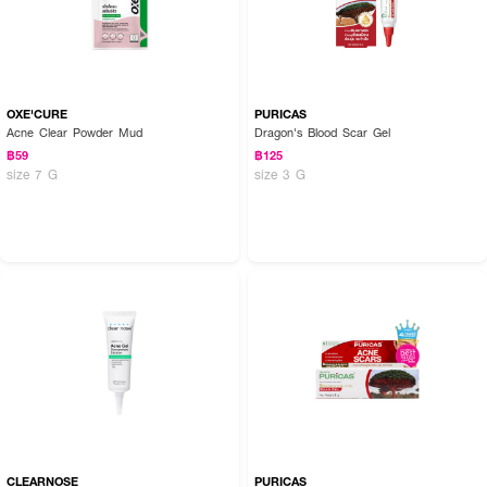
OXE'CURE
PURICAS
Acne Clear Powder Mud
Dragon's Blood Scar Gel
฿59
฿125
size 7 G
size 3 G
CLEARNOSE
PURICAS