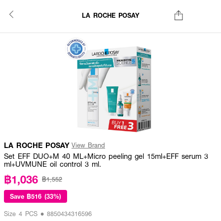
LA ROCHE POSAY
LA ROCHE POSAY
View Brand
Set EFF DUO+M 40 ML+Micro peeling gel 15ml+EFF serum 3
ml+UVMUNE oil control 3 ml.
฿1,036
฿1,552
Save
฿516 (33%)
Size 4 PCS • 8850434316596