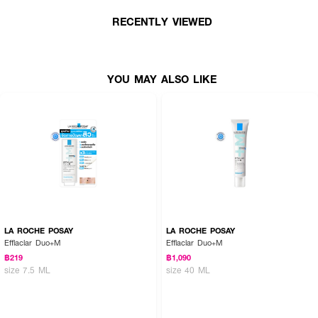
RECENTLY VIEWED
YOU MAY ALSO LIKE
LA ROCHE POSAY
LA ROCHE POSAY
Efflaclar Duo+M
Efflaclar Duo+M
฿219
฿1,090
size 7.5 ML
size 40 ML