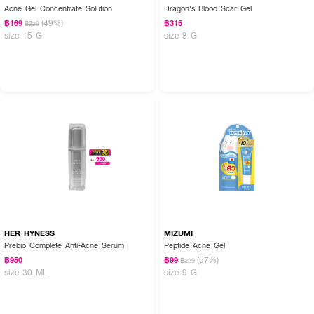
Acne Gel Concentrate Solution
Dragon's Blood Scar Gel
(49%)
฿169
฿315
฿329
size 15 G
size 8 G
HER HYNESS
MIZUMI
Prebio Complete Anti-Acne Serum
Peptide Acne Gel
(57%)
฿950
฿99
฿229
size 30 ML
size 9 G