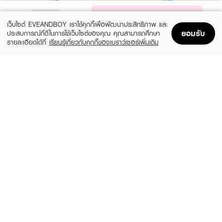
NOTIFY ME
เว็บไซต์ EVEANDBOY เราใช้คุกกี้เพื่อพัฒนาประสิทธิภาพ และ
ยอมรับ
ประสบการณ์ที่ดีในการใช้เว็บไซต์ของคุณ คุณสามารถศึกษา
รายละเอียดได้ที่
เรียนรู้เกี่ยวกับคุกกี้ของเบราว์เซอร์เพิ่มเติม
Home
Home
Promotions
Promotions
Shopping Bag
Shopping Bag
Account
Account
PURICAS
DR.PONG
Dragon's Blood Scar Gel
28H Whitening Drone Acne Clear Spot
Gel
฿725
(11%)
฿159
฿179
size 20 G
-