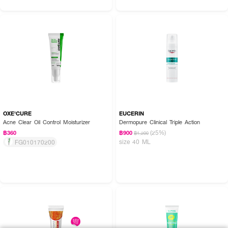
OXE'CURE
EUCERIN
Acne Clear Oil Control Moisturizer
Dermopure Clinical Triple Action
(25%)
฿360
฿900
฿1,200
size 40 ML
FG010170200