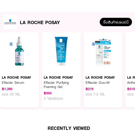
LA ROCHE POSAY
ซื้อสินค้าแบรนด์นี้
ผลลัพธ์ที่ได้ :
ฟลูอิดบำรุงผิวบอบบางแพ้ง่าย สูตรกลางวัน LA ROCHE POSAY Toleriane
LA ROCHE POSAY
LA ROCHE POSAY
LA ROCHE POSAY
LA 
Dermallerco Fluide ช่วย
ปลอบประโลมผิวหน้าและผิวรอบดวงตา สูตรปราศจาก
Effaclar Serum
Effaclar Purifying
Efflaclar Duo+M
Anth
Foaming Gel
สารกันเสีย แอลกอฮอล์และน้ำหอม ด้วยบรรจุภัณฑ์ Ultra-hermetic คงความ
฿1,390
฿219
฿51
บริสุทธิ์ของผลิตภัณฑ์ ที่จำกัดจำนวนสารให้มีจำนวนน้อยชนิดที่สุดและคง
฿950
size 30 ML
size 7.5 ML
size
3 Variations
ประสิทธิภาพการบำรุงที่ยอดเยี่ยม
● ช่วยฟื้นบำรุงเกราะป้องกันผิว
● ช่วยปลอบประโลมผิวที่บอบบางมีแนวโน้มระคายเคืองง่าย
● ช่วยฟื้นบำรุงผิว และคงความชุ่มชื้นให้ผิวอย่างยาวนาน
RECENTLY VIEWED