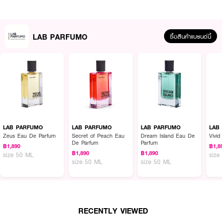
Amber, Sandalwood,Vetiver, Patchouli, Abergris Natural,Golden Amber,
Amberwood
• ขนาด 30 ml.
LAB PARFUMO
ซื้อสินค้าแบรนด์นี้
How To Use :
ฉีด
LAB PARFUMO Never Blue Eau de Parfum
พรมตามร่างกาย เพื่อให้
ความหอม
LAB PARFUMO
LAB PARFUMO
LAB PARFUMO
LAB
Zeus Eau De Parfum
Secret of Peach Eau
Dream Island Eau De
Vivi
De Parfum
Parfum
฿1,890
฿1,8
฿1,890
฿1,890
size 50 ML
size
size 50 ML
size 50 ML
RECENTLY VIEWED