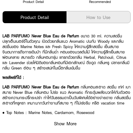
Product Detail
Recommended
Product Detail
How to Use
LAB PARFUMO Never Blue Eau de Parfum
ขนาด 30 ml. ความสดชื่น
ปลุกเอ็นเนอร์จี้ในตัวคุณ เปิดด้วยกลิ่นแนว Aromatic ปนกับ Woody และกลิ่น
สดชื่นของ Marine Notes และ Fresh Spicy ให้ความรู้สึกสดชื่น เย็นสบาย
จินตนาการถึงการเดินป่า ที่มีกลิ่นฉ่ำ หอมของมวลต้นไม้ ให้ความรู้สึกเย็นสบาย
ผ่อนคลาย สบายตัว กลิ่นหอมกรุ่น แทรกด้วยกลิ่น Herbal, Patchouli, Citrus
และ Lavender ช่วยให้มิติของกลิ่นหอมที่มีเอกลักษณ์ ดึงดูด กลิ่นหรู ปลายกลิ่นมี
กลิ่น Green อ่อน ๆ สร้างเสน่ห์ในเนื้อกลิ่นเข้มขึ้น
ผลลัพธ์ที่ได้ :
LAB PARFUMO Never Blue Eau de Parfum
กลิ่นหอมสะอาด สดชื่น เท่ห์ เบา
สบาย Never Blue กลิ่นหอม โปร่ง แนว Aromatic ที่กระตุ้นพลังบวกให้กับตัวเอง
สร้างความกระปรี้กระเปร่า ทำให้วันธรรมดาเป็นวันพิเศษได้อย่างง่ายดาย กลิ่นสดชื่น
สะอาดที่หรูหรา เหมาะมากวันทำงานที่สบาย ๆ ที่ไม่เร่งรีบ หรือ vacation time
• Top Notes : Marine Notes, Cardamom, Rosewood
• Heart Notes : Balsam Fir, Amyriswood, Ambrette
Show More
• Base Notes : Sea&Amber Compound, Iso E Super,Tonka Bean,