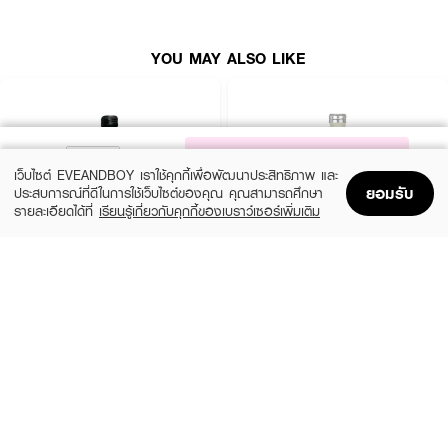
YOU MAY ALSO LIKE
NOTIFY ME
เว็บไซต์ EVEANDBOY เราใช้คุกกี้เพื่อพัฒนาประสิทธิภาพ และ
ยอมรับ
ประสบการณ์ที่ดีในการใช้เว็บไซต์ของคุณ คุณสามารถศึกษา
รายละเอียดได้ที่
เรียนรู้เกี่ยวกับคุกกี้ของเบราว์เซอร์เพิ่มเติม
Home
Home
Promotions
Promotions
Shopping Bag
Shopping Bag
Account
Account
CALVIN KLEIN
CALVIN KLEIN
CK Be EDT
CK One EDT
(35%)
(35%)
฿1,399
฿1,399
฿2,150
฿2,150
size 50 ML
size 50 ML