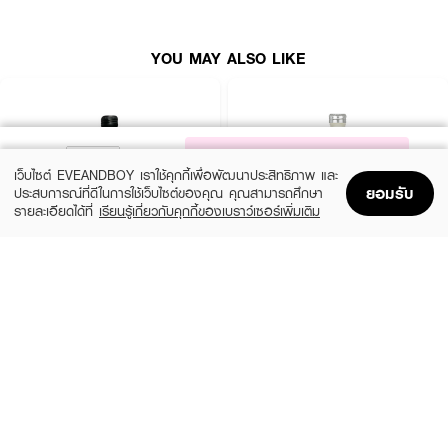
YOU MAY ALSO LIKE
NOTIFY ME
เว็บไซต์ EVEANDBOY เราใช้คุกกี้เพื่อพัฒนาประสิทธิภาพ และ
ยอมรับ
ประสบการณ์ที่ดีในการใช้เว็บไซต์ของคุณ คุณสามารถศึกษา
รายละเอียดได้ที่
เรียนรู้เกี่ยวกับคุกกี้ของเบราว์เซอร์เพิ่มเติม
Home
Home
Promotions
Promotions
Shopping Bag
Shopping Bag
Account
Account
CALVIN KLEIN
CALVIN KLEIN
CK Be EDT
CK One EDT
(35%)
(35%)
฿1,399
฿1,399
฿2,150
฿2,150
size 50 ML
size 50 ML