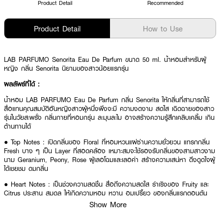
Product Detail
Recommended
Product Detail
How to Use
LAB PARFUMO Senorita Eau De Parfum ขนาด 50 ml. น้ำหอมสำหรับผู้
หญิง กลิ่น Senorita นิยามของสาวน้อยแรกรุ่น
ผลลัพธ์ที่ได้ :
น้ำหอม LAB PARFUMO Eau De Parfum กลิ่น Senorita ให้กลิ่นที่สามารถใช้
สื่อแทนคุณสมบัติอันหญิงสาวผู้หนึ่งพึงจะมี ความงดงาม สดใส เฉิดฉายของสาว
รุ่นในวัยสะพรั่ง กลิ่นกายที่หอมกรุ่น ละมุนละไม อาจสร้างความรู้สึกเคลิบเคลิ้ม เกิน
ต้านทานได้
● Top Notes : เปิดกลิ่นของ Floral ที่หอมหวนแผ่ซ่านความยั่วยวน แทรกกลิ่น
Fresh บาง ๆ เป็น Layer ที่สอดคล้อง เหมาะสมจะใช้รองรับกลิ่นของสามสาวงาม
นาม Geranium, Peony, Rose ผู้เลอโฉมและเลอค่า สร้างความเสน่หา ดึงดูดใจผู้
ได้เชยชม ดมกลิ่น
● Heart Notes : เป็นช่วงความสดชื่น สื่อถึงความสดใส ร่าเริงของ Fruity และ
Citrus ประสาน สมดุล ให้เกิดความหอม หวาน อมเปรี้ยว ของกลิ่นแรกตอนต้น
และกลิ่นกลางตอนต้น
Show More
● Base Notes : ส่วนกลิ่นกลางต้นท้าย และกลิ่นปลายรวมเกิดเป็น Musky และ