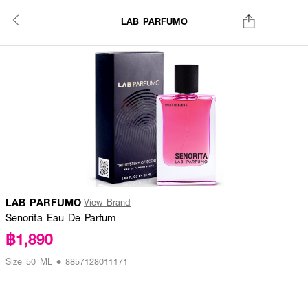
LAB PARFUMO
LAB PARFUMO
View Brand
Senorita Eau De Parfum
฿1,890
Size 50 ML • 8857128011171