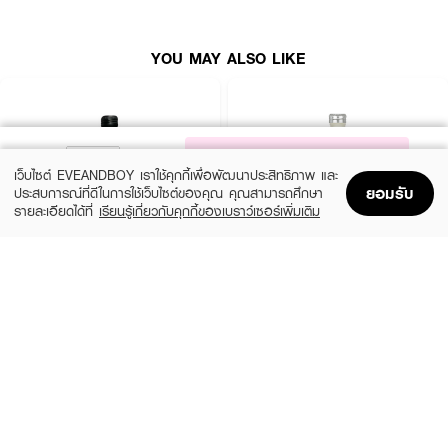
YOU MAY ALSO LIKE
NOTIFY ME
เว็บไซต์ EVEANDBOY เราใช้คุกกี้เพื่อพัฒนาประสิทธิภาพ และ
ยอมรับ
ประสบการณ์ที่ดีในการใช้เว็บไซต์ของคุณ คุณสามารถศึกษา
รายละเอียดได้ที่
เรียนรู้เกี่ยวกับคุกกี้ของเบราว์เซอร์เพิ่มเติม
Home
Home
Promotions
Promotions
Shopping Bag
Shopping Bag
Account
Account
CALVIN KLEIN
CALVIN KLEIN
CK Be EDT
CK One EDT
(35%)
(35%)
฿1,399
฿1,399
฿2,150
฿2,150
size 50 ML
size 50 ML