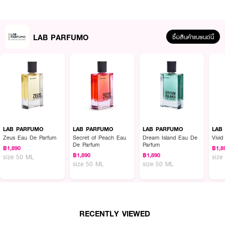
Powdery คือความลงตัว เหมือนธรรมชาติสรรค์สร้าง นี่คือ กลิ่นที่ใช้ทดแทนนิยาม
ของ สาวน้อยแรกรุ่น
● ขนาด 50 ml.
LAB PARFUMO
ซื้อสินค้าแบรนด์นี้
How To Use :
ฉีดน้ำหอม LAB PARFUMO Eau De Parfum ตามบริเวณจุดชีพจร เช่น ต้นคอ
ข้อมือ ข้อพับแขน และสามารถเพิ่มความหอมให้เสื้อผ้า เพื่อกลิ่นที่ติดทนตลอดทั้ง
วัน
LAB PARFUMO
LAB PARFUMO
LAB PARFUMO
LAB
Zeus Eau De Parfum
Secret of Peach Eau
Dream Island Eau De
Vivi
De Parfum
Parfum
฿1,890
฿1,8
฿1,890
฿1,890
size 50 ML
size
size 50 ML
size 50 ML
RECENTLY VIEWED