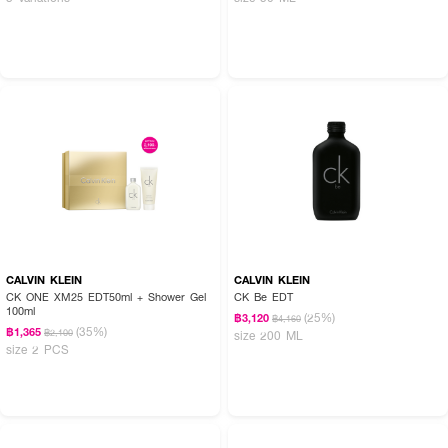
CALVIN KLEIN
CALVIN KLEIN
CK ONE XM25 EDT50ml + Shower Gel
CK Be EDT
100ml
(25%)
฿3,120
฿4,160
(35%)
฿1,365
฿2,100
size 200 ML
size 2 PCS