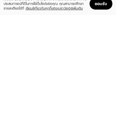
ยอมรับ
ประสบการณ์ที่ดีในการใช้เว็บไซต์ของคุณ คุณสามารถศึกษา
รายละเอียดได้ที่
เรียนรู้เกี่ยวกับคุกกี้ของเบราว์เซอร์เพิ่มเติม
Home
Home
Promotions
Promotions
Shopping Bag
Shopping Bag
Account
Account
MOSCHINO
CALVIN KLEIN
Toy 2 Pearl EDP
CK ONE Essence XM25 EDP50ml +
Shower Gel 100ml
(20%)
฿1,920
฿2,400
(35%)
฿1,365
฿2,100
3 Variations
size 2 PCS
CALVIN KLEIN
CALVIN KLEIN
CK Be EDT
Hair & Body Mist Perfume - Cotton
Musk
(25%)
฿2,385
฿3,180