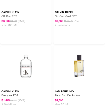
CALVIN KLEIN
CALVIN KLEIN
CK One EDT
CK One Gold EDT
(25%)
(25%)
฿3,120
฿2,385
฿4,160
฿3,180
size 200 ML
2 Variations
CALVIN KLEIN
LAB PARFUMO
Everyone EDT
Zeus Eau De Parfum
(25%)
฿1,575
฿1,890
฿2,100
3 Variations
size 50 ML