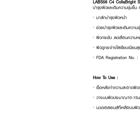
LABS56 C4 CollaBright 
บำรุงผิวและเติมความชุ่มชื้
· มาส์กบำรุงผิวหน้า
· ช่วยบำรุงผิวและเติมความชุ่
· ผิวกระชับ ลดเลือนความห
· ผิวดูกระจ่างใสเรียบเนียนส
· FDA Registration No. 
How To Use :
· เช็ดหลังทำความสะอาดผิวเพ
· วางบนผิวประมาณ10-15นา
· นวดเอสเซนส์ที่เหลือบนผิวห