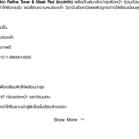
Skin Refine Toner & Mask Pad (แบบซอง)
ผลิตภัณฑ์มาส์กบำรุงผิวหน้า อุดมด้ว
น ทำให้ผิวกระชับ ลดเลือนความหมองคล้ำ วิตามินซีและบี3เผยผิวดูกระจ่างใสเรียบเนียนส
มชื้น
มองคล้ำ
ุขภาพดี
: 12-1-6800014925
ื่อเตรียมผิวให้พร้อมบำรุง
ที ก่อนแต่งหน้า และก่อนนอน
น้าให้ซึมซาบเข้าสู่ผิวโดยไม่ต้องล้างออก
Show More