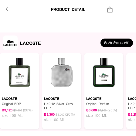
PRODUCT DETAIL
LACOSTE
ซื้อสินค้าแบรนด์นี้
LACOSTE
LACOSTE
LACOSTE
LAC
Original EDP
L.12.12 Silver Grey
Original Parfum
L.12.
EDP
EDP
(20%)
(25%)
฿3,120
฿3,600
฿3,900
฿4,800
(20%)
฿3,360
฿2,2
฿4,200
size 100 ML
size 100 ML
size 100 ML
size