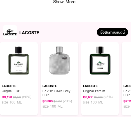
Show More
LACOSTE
ซื้อสินค้าแบรนด์นี้
ผลลัพธ์ที่ได้ :
LACOSTE Original EDP
น้ำหอมผู้ชายลาคอสท์ Lacoste Original EDP 100
มล. กลิ่นเฟิร์นเเละวูดดี้ที่มีเอกลักษณ์ ผสมผสานกลิ่นเบอร์กามอต เเละลาเวนเดอร์
กลิ่นเบสโน้ตไม้จันทน์เเละพิมเสน ทันสมัย ซิกเนเจอร์ลาคอสท์ ขวดน้ำหอมดีไซน์สง่า
LACOSTE
LACOSTE
LACOSTE
LAC
งาม โดยมี Pierre Niney เป็นตัวเเทนของ Lacoste Original
Original EDP
L.12.12 Silver Grey
Original Parfum
L.12.
EDP
EDP
(20%)
(25%)
฿3,120
฿3,600
฿3,900
฿4,800
กลิ่น: เฟิร์น ไม้แอมเบอร์
(20%)
฿3,360
฿2,2
฿4,200
size 100 ML
size 100 ML
size 100 ML
size
ท้อปโน้ต: พิงค์เปปเปอร์ & เบอร์กามอต
กลิ่นฮาร์ทโน้ต: ลาเวนเดอร์ & คลารี เสจ
กลิ่นเบสโน้ต: ไม้จันทน์ & เมล็ดทองก้า