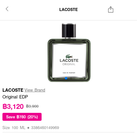
LACOSTE
LACOSTE
View Brand
Original EDP
฿3,120
฿3,900
Save
฿780 (20%)
Size 100 ML • 3386460149969