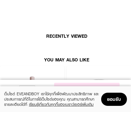
RECENTLY VIEWED
YOU MAY ALSO LIKE
NOTIFY ME
เว็บไซต์ EVEANDBOY เราใช้คุกกี้เพื่อพัฒนาประสิทธิภาพ และ
ยอมรับ
ประสบการณ์ที่ดีในการใช้เว็บไซต์ของคุณ คุณสามารถศึกษา
รายละเอียดได้ที่
เรียนรู้เกี่ยวกับคุกกี้ของเบราว์เซอร์เพิ่มเติม
Home
Home
Promotions
Promotions
Shopping Bag
Shopping Bag
Account
Account
HINCE
MAC
True Dimension Radiance Balm
Mineralize Skinfinish Natural