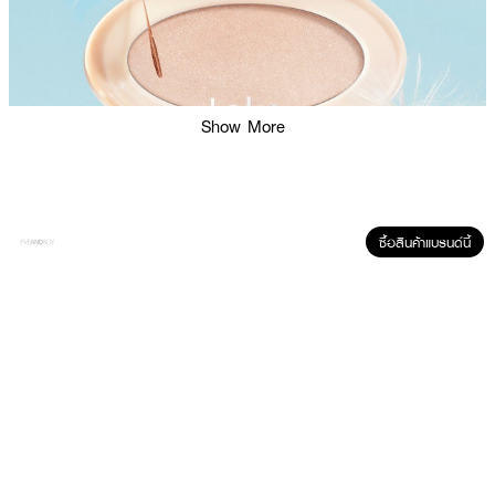
Show More
ซื้อสินค้าแบรนด์นี้
ผลลัพธ์ที่ได้ :
LAKA Bonding Glow Lipstick
• ไฮไลต์เนื้อฝุ่น มอบผิวฉ่ำโกล์วชวนฝัน
• ไฮไลต์สีสันสดใส แต่งเติมใบหน้าให้มีมิติอย่างเป็นธรรมชาติ
• Vegan และ Cruelty-free
• ขนาด 5.2 g.