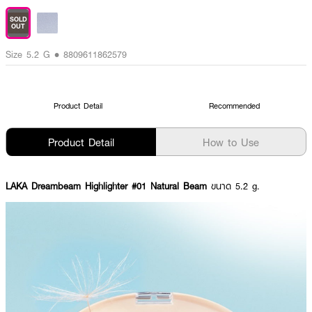
SOLD
OUT
Size 5.2 G • 8809611862579
Product Detail
Recommended
Product Detail
How to Use
LAKA Dreambeam Highlighter #01 Natural Beam
ขนาด 5.2 g.