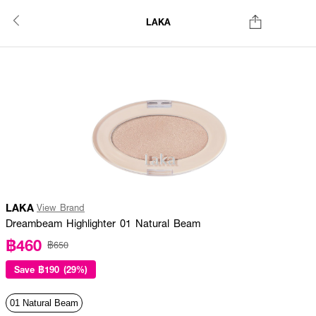
LAKA
LAKA
View Brand
Dreambeam Highlighter 01 Natural Beam
฿460
฿650
Save
฿190 (29%)
01 Natural Beam