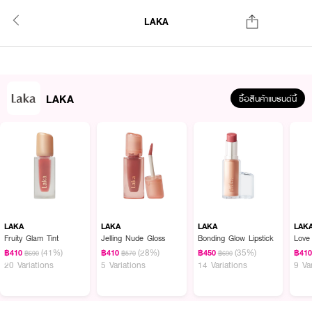
LAKA
LAKA
ซื้อสินค้าแบรนด์นี้
LAKA
LAKA
LAKA
LAK
Fruity Glam Tint
Jelling Nude Gloss
Bonding Glow Lipstick
Love 
(41%)
(28%)
(35%)
฿410
฿410
฿450
฿41
฿690
฿570
฿690
20 Variations
5 Variations
14 Variations
9 Va