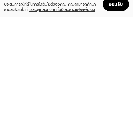
ยอมรับ
ประสบการณ์ที่ดีในการใช้เว็บไซต์ของคุณ คุณสามารถศึกษา
รายละเอียดได้ที่
เรียนรู้เกี่ยวกับคุกกี้ของเบราว์เซอร์เพิ่มเติม
Home
Home
Promotions
Promotions
Shopping Bag
Shopping Bag
Account
Account
PURICAS
DR.PONG
Dragon's Blood Scar Gel
28H Whitening Drone Acne Clear Spot
Gel
฿725
(11%)
฿159
฿179
size 20 G
-
MATCHAAKIII
LA ROCHE POSAY
Anti Acne Cream
Eff serum 30ml+Duo+ M 40ml+Peeling
Gel 15ml+ANT Oil Control Gel Cream
฿89
3ml