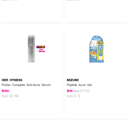
HER HYNESS
MIZUMI
Prebio Complete Anti-Acne Serum
Peptide Acne Gel
(57%)
฿950
฿99
฿229
size 30 ML
size 9 G