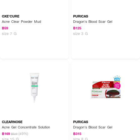
OXE'CURE
PURICAS
Acne Clear Powder Mud
Dragon's Blood Scar Gel
฿59
฿125
size 7 G
size 3 G
CLEARNOSE
PURICAS
Acne Gel Concentrate Solution
Dragon's Blood Scar Gel
(49%)
฿169
฿315
฿329
size 15 G
size 8 G