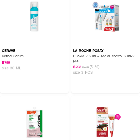
CERAVE
LA ROCHE POSAY
Retinol Serum
Duo+M 7.5 ml + Ant oil control 3 mlx2
pcs
฿799
(51%)
฿208
฿428
size 30 ML
size 3 PCS