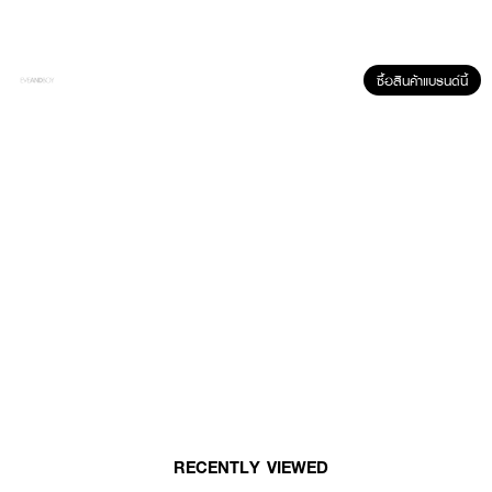
ซื้อสินค้าแบรนด์นี้
• ลดสิวและควบคุมความมันด้วย Tea Tree Oil + Zinc PCA + Salicylic Acid
• ช่วยลดรอยดำจากสิวและปรับผิวสว่างด้วย Niacinamide
• เติมความชุ่มชื้นและปลอบประโลมผิวด้วย Aloe Vera + Plankton Extract
• ปลอดภัยต่อผิว ใช้ได้เป็นประจำสำหรับผิวมันและเป็นสิวง่าย
•
เลขที่จดแจ้ง:
17-1-6800006128
•
ปริมาณสุทธิ:
80 มิลลิลิตร
RECENTLY VIEWED