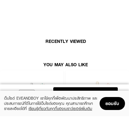
How to Use :
1. หมุนเกลียวดรอปเปอร์ที่มาพร้อมระบบอัตโนมัติความแม่นยำสูง
2. หยดเซรั่มทั้งหมดในดรอปเปอร์ลงบนฝ่ามือ
3. นวดเซรั่มบนผิวที่ทำความสะอาดแล้ว ใช้เป็นขั้นตอนหลังโทนเนอร์หรือเอสเซนส์
RECENTLY VIEWED
บำรุงผิวหน้าทั้งเช้าเย็น
YOU MAY ALSO LIKE
ADD TO BAG
เว็บไซต์ EVEANDBOY เราใช้คุกกี้เพื่อพัฒนาประสิทธิภาพ และ
ยอมรับ
ประสบการณ์ที่ดีในการใช้เว็บไซต์ของคุณ คุณสามารถศึกษา
รายละเอียดได้ที่
เรียนรู้เกี่ยวกับคุกกี้ของเบราว์เซอร์เพิ่มเติม
Home
Home
Promotions
Promotions
Shopping Bag
Shopping Bag
Account
Account
SKIN1004
ESTEE LAUDER