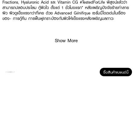
Fractions, Hyaluronic Acid และ Vitamin CG #TestedForLife พิสูจน์แล้วว่า
สามารถปลอบประโลม กู้ผิวไว ตั้งแต่ 1 ชั่วโมงแรก* หลังเผชิญปัจจัยร้ายทำลาย
ผิว ผิวดูแข็งแรงกว่าที่เคย ด้วย Advanced Génifique ​​เซรั่มนี้โดดเด่นในเรื่อง
ของ- การกู้คืน การฟื้นฟูเกราะป้องกันผิวให้แข็งแรงหลังเผชิญมลภาวะ​
· LANCOME Advance Genifique Serum
Show More
· ลังโคม แอดวานซ์เจเนฟิกเซรั่ม
· ฟื้นบำรุงให้ผิวดูอิ่มฟูและเรียบเนียน​
· มอบความกระจ่างใส ลดความหมองโทรม
ซื้อสินค้าแบรนด์นี้
· ลดเลือนริ้วรอยให้ผิวอย่างเห็นได้ชัดเมื่อใช้ต่อเนื่อง
· มอบ 3 ปฏิบัติการในขวดเดียว​​
· Repair skin barrier : กู้ปราการเกราะป้องกันผิวให้แข็งแรง พร้อมปลอบ
ประโลมผิว​​
· Replump skin & smoothen fine lines : ฟื้นบำรุงเข้มข้นให้ผิวดูอิ่มฟูและเรียบ
เนียน​​
· Reboost skin radiance : เผยผิวดูหมองโทรมให้กระจ่างใส​​