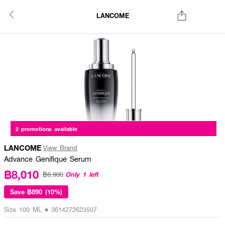
LANCOME
2 promotions available
LANCOME
View Brand
Advance Genifique Serum
฿8,010
Only 1 left
฿8,900
Save
฿890 (10%)
Size 100 ML • 3614272623507