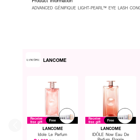
Product information
ADVANCED GÉNIFIQUE LIGHT-PEARL™ EYE LASH CONCENTRATE
LANCOME
Receive
Receive
Free
Free
free gift
free gift
LANCOME
LANCOME
Idole Le Parfum
IDÔLE Now Eau De
Parfum Florale