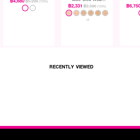
฿4,680
฿5,200
(10%)
Foundation SPF35
฿2,331
฿6,75
฿2,590
(10%)
+2
RECENTLY VIEWED