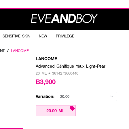
SENSITIVE SKIN
NEW
PRIVILEGE
NT
/
LANCOME
LANCOME
Advanced Génifique Yeux Light-Pearl
20 ML • 3614273660440
฿3,900
Variation:
20.00
20.00 ML