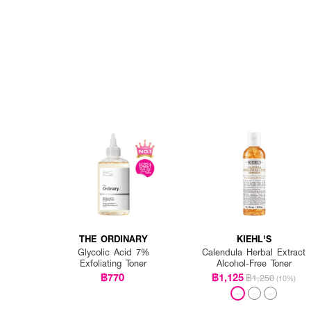
THE ORDINARY
KIEHL'S
Glycolic Acid 7%
Calendula Herbal Extract
Exfoliating Toner
Alcohol-Free Toner
฿770
฿1,125
฿1,250
(10%)