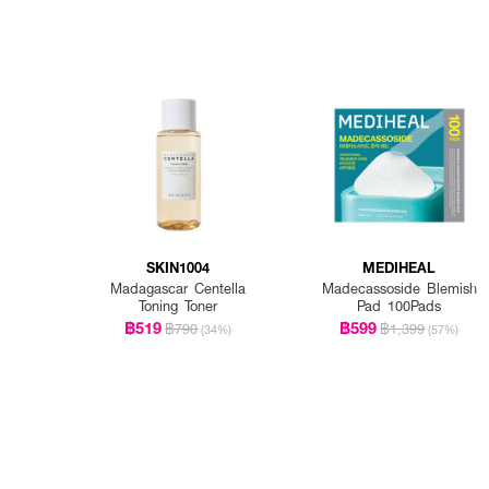
SKIN1004
MEDIHEAL
Madagascar Centella
Madecassoside Blemish
Toning Toner
Pad 100Pads
฿519
฿599
฿790
฿1,399
(34%)
(57%)