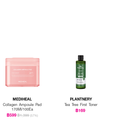
MEDIHEAL
PLANTNERY
Collagen Ampoule Pad
Tea Tree First Toner
170Ml/100Ea
฿169
฿599
฿1,399
(57%)