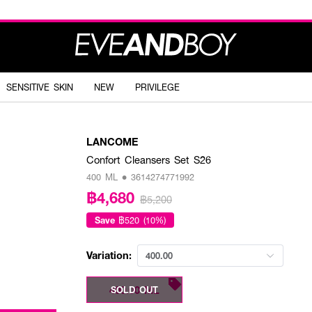
SENSITIVE SKIN
NEW
PRIVILEGE
LANCOME
Confort Cleansers Set S26
400 ML • 3614274771992
฿4,680
฿5,200
Save
฿520 (10%)
Variation:
400.00
400.00 ML
SOLD OUT