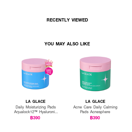
RECENTLY VIEWED
YOU MAY ALSO LIKE
LA GLACE
LA GLACE
Daily Moisturizing Pads
Acne Care Daily Calming
Aqualock12™ Hyaluronic
Pads Acnesphere
Complex
฿390
฿390