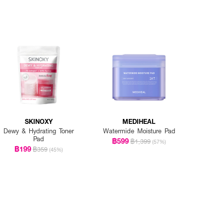
SKINOXY
MEDIHEAL
Dewy & Hydrating Toner
Watermide Moisture Pad
Pad
฿599
฿1,399
(57%)
฿199
฿359
(45%)