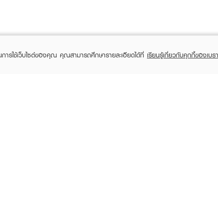
ในการใช้เว็บไซต์ของคุณ คุณสามารถศึกษารายละเอียดได้ที่
เรียนรู้เกี่ยวกับคุกกี้ของเบรา
TOMER CARE
EVEANDBOY MEMBER
 Shopping
Member registration
 store
t us