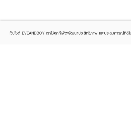
เว็บไซต์ EVEANDBOY เราใช้คุกกี้เพื่อพัฒนาประสิทธิภาพ และประสบการณ์ที่ดี
ABOUT EVEANDBOY
CUS
Brand story
Online
Privacy Policy
Find a
Terms and Conditions
Contac
Sell on EVEANDBOY
Whistleblowing