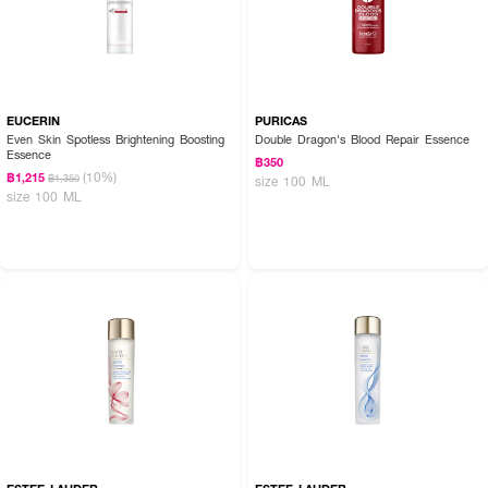
EUCERIN
PURICAS
Even Skin Spotless Brightening Boosting
Double Dragon's Blood Repair Essence
Essence
฿350
(10%)
฿1,215
฿1,350
size 100 ML
size 100 ML