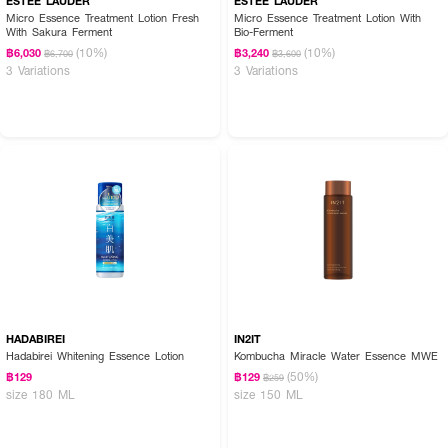
ESTEE LAUDER
ESTEE LAUDER
Micro Essence Treatment Lotion Fresh
Micro Essence Treatment Lotion With
With Sakura Ferment
Bio-Ferment
(10%)
(10%)
฿6,030
฿3,240
฿6,700
฿3,600
3 Variations
3 Variations
HADABIREI
IN2IT
Hadabirei Whitening Essence Lotion
Kombucha Miracle Water Essence MWE
(50%)
฿129
฿129
฿259
size 180 ML
size 150 ML