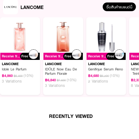
LANCOME
ซื้อสินค้าแบรนด์นี้
Receive free gift
Free
Receive free gift
Free
Receive free gift
Free
LANCOME
LANCOME
LANCOME
LAN
Idole Le Parfum
IDÔLE Now Eau De
Genifique Serum Reno
NEW
Parfum Florale
Tein
(10%)
(10%)
฿4,860
฿4,680
฿5,400
฿5,200
Foun
(10%)
฿6,840
฿2,3
฿7,600
3 Variations
2 Variations
3 Variations
8 Va
RECENTLY VIEWED