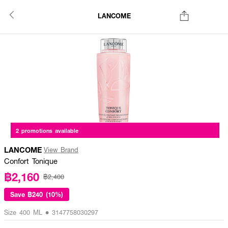
LANCOME
2 promotions available
LANCOME
View Brand
Confort Tonique
฿2,160
฿2,400
Save
฿240 (10%)
Size 400 ML • 3147758030297