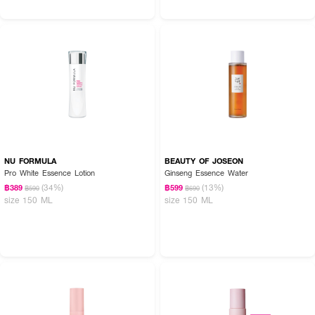
NU FORMULA
BEAUTY OF JOSEON
Pro White Essence Lotion
Ginseng Essence Water
(34%)
(13%)
฿389
฿599
฿590
฿690
size 150 ML
size 150 ML