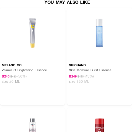
YOU MAY ALSO LIKE
MELANO CC
SRICHAND
Vitamin C Brightening Essence
Skin Moisture Burst Essence
(50%)
(43%)
฿240
฿249
฿480
฿435
size 20 ML
size 150 ML