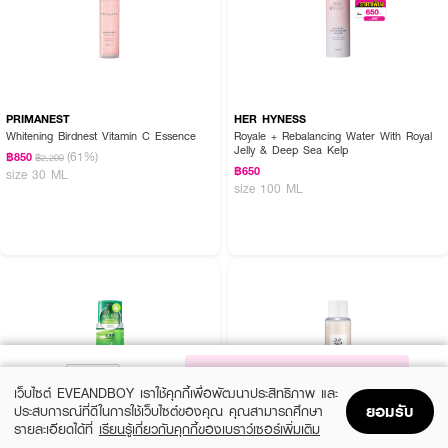
PRIMANEST
HER HYNESS
Whitening Birdnest Vitamin C Essence
Royale + Rebalancing Water With Royal
Jelly & Deep Sea Kelp
(61%)
฿850
฿2,200
฿650
size 30 ML
size 100 ML
NOTIFY ME
เว็บไซต์ EVEANDBOY เราใช้คุกกี้เพื่อพัฒนาประสิทธิภาพ และ
ยอมรับ
ประสบการณ์ที่ดีในการใช้เว็บไซต์ของคุณ คุณสามารถศึกษา
รายละเอียดได้ที่
เรียนรู้เกี่ยวกับคุกกี้ของเบราว์เซอร์เพิ่มเติม
Home
Home
Promotions
Promotions
Shopping Bag
Shopping Bag
Account
Account