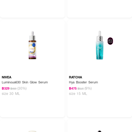
NIVEA
RATCHA
Luminous630 Skin Glow Serum
Hya Booster Serum
(30%)
(9%)
฿329
฿475
฿469
฿520
size 30 ML
size 15 ML