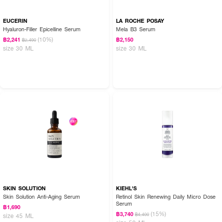
EUCERIN
LA ROCHE POSAY
Hyaluron-Filler Epicelline Serum
Mela B3 Serum
(10%)
฿2,241
฿2,150
฿2,490
size 30 ML
size 30 ML
SKIN SOLUTION
KIEHL'S
Skin Solution Anti-Aging Serum
Retinol Skin Renewing Daily Micro Dose
Serum
฿1,690
(15%)
฿3,740
฿4,400
size 45 ML