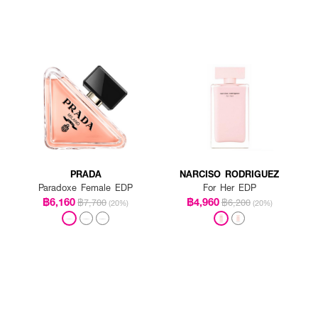
PRADA
NARCISO RODRIGUEZ
Paradoxe Female EDP
For Her EDP
฿6,160
฿4,960
฿7,700
฿6,200
(20%)
(20%)