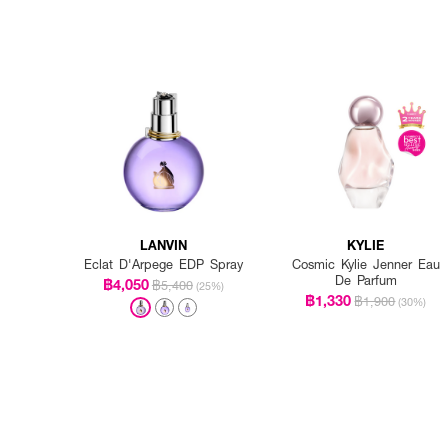
LANVIN
KYLIE
Eclat D'Arpege EDP Spray
Cosmic Kylie Jenner Eau
De Parfum
฿4,050
฿5,400
(25%)
฿1,330
฿1,900
(30%)