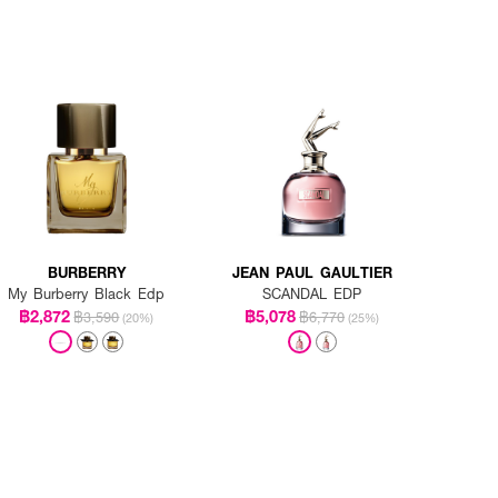
BURBERRY
JEAN PAUL GAULTIER
My Burberry Black Edp
SCANDAL EDP
฿2,872
฿5,078
฿3,590
฿6,770
(20%)
(25%)