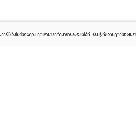
ในการใช้เว็บไซต์ของคุณ คุณสามารถศึกษารายละเอียดได้ที่
เรียนรู้เกี่ยวกับคุกกี้ของเบรา
TOMER CARE
EVEANDBOY MEMBER
 Shopping
Member registration
 store
t us