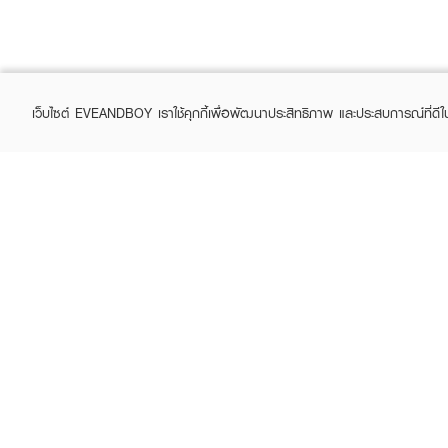
เว็บไซต์ EVEANDBOY เราใช้คุกกี้เพื่อพัฒนาประสิทธิภาพ และประสบการณ์ที่ดี
ABOUT EVEANDBOY
CUS
Brand story
Online
Privacy Policy
Find a
Terms and Conditions
Contac
Sell on EVEANDBOY
Whistleblowing