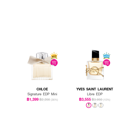
CHLOE
YVES SAINT LAURENT
Signature EDP Mini
Libre EDP
฿1,399
฿3,555
฿2,200
฿3,950
(36%)
(10%)