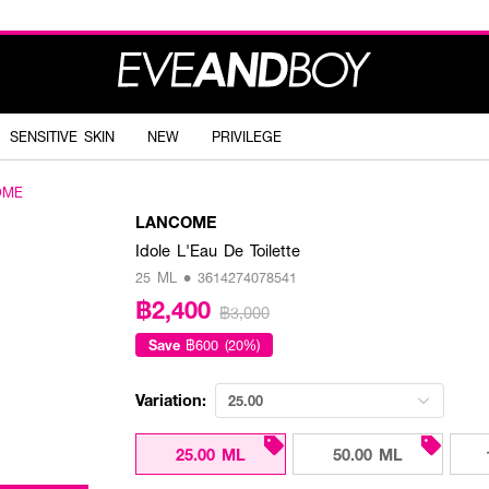
SENSITIVE SKIN
NEW
PRIVILEGE
OME
LANCOME
Idole L'Eau De Toilette
25 ML • 3614274078541
฿2,400
฿3,000
Save
฿600 (20%)
Variation:
25.00
25.00 ML
50.00 ML