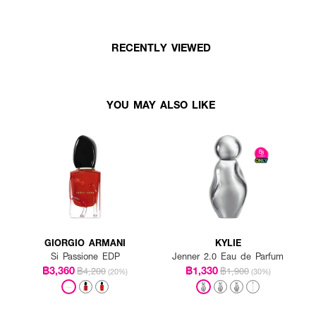
RECENTLY VIEWED
YOU MAY ALSO LIKE
GIORGIO ARMANI
KYLIE
Si Passione EDP
Jenner 2.0 Eau de Parfum
฿3,360
฿1,330
฿4,200
฿1,900
(20%)
(30%)