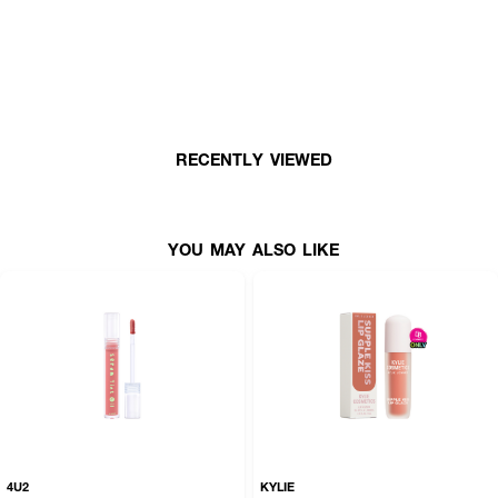
● ลังโคม จูซซี่ ทูปส์ อัลตร้า-ไชน์นี่ ลิป กลอส
● ลิปกลอสเนื้อเงาวาวขั้นสุด ให้ลุคปากฉ่ำใสแบบ ""Juicy Glow""
● มอบความชุ่มชื้นยาวนานถึง 4 ชั่วโมง* โดยไม่เหนียวเหนอะหนะ
● หัวแอปพลิเคเตอร์แบบหลอด (Tube Tip) ใช้งานง่าย สะดวกในการพกพา
● มีกลิ่นหอมหวานน่าใช้ พร้อมเฉดสีให้เลือกหลากหลาย
RECENTLY VIEWED
● FDA Registration no. 10-2-6800007923
● ปริมาณ - 15ml / 0.5 fl oz
YOU MAY ALSO LIKE
สี
4U2
KYLIE