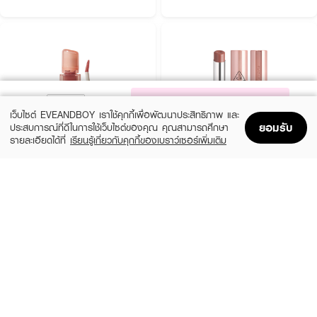
NOTIFY ME
เว็บไซต์ EVEANDBOY เราใช้คุกกี้เพื่อพัฒนาประสิทธิภาพ และ
ยอมรับ
ประสบการณ์ที่ดีในการใช้เว็บไซต์ของคุณ คุณสามารถศึกษา
รายละเอียดได้ที่
เรียนรู้เกี่ยวกับคุกกี้ของเบราว์เซอร์เพิ่มเติม
Home
Home
Promotions
Promotions
Shopping Bag
Shopping Bag
Account
Account
LAKA
3CE
Jelling Nude Gloss
Glazy Lip Glow
(28%)
(29%)
฿410
฿490
฿570
฿690
6 Variations
10 Variations