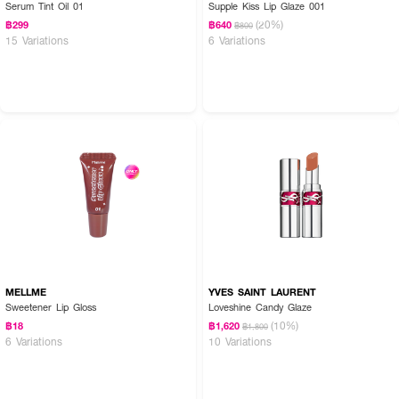
● 01 PURE
Serum Tint Oil 01
Supple Kiss Lip Glaze 001
(20%)
฿299
฿640
฿800
● 02 SPRING FLING
15 Variations
6 Variations
● 04 MIRACLE
● 05 MARSHMELLOW ELECTRO
● 07 MAGIC SPELL
● 09 HALLUCINATION
MELLME
YVES SAINT LAURENT
Sweetener Lip Gloss
Loveshine Candy Glaze
(10%)
฿18
฿1,620
฿1,800
6 Variations
10 Variations