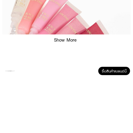
Show More
ซื้อสินค้าแบรนด์นี้
ผลลัพธ์ที่ได้:
ลิปกลอสในตำนานที่กลับมาอีกครั้ง มอบความเงาวาวขั้นสุด (Ultra-High Shine)
และความชุ่มชื้นยาวนาน 4 ชั่วโมง* เนื้อสัมผัสแบบ Dewy ไม่เหนียวเหนอะหนะ แต่ให้
ความรู้สึกนุ่มและอวบอิ่มแก่ริมฝีปาก ใช้งานง่ายด้วยหัวแอปพลิเคเตอร์แบบหลอด
มอบความสุขและเติมเต็มความเปล่งประกายให้กับริมฝีปาก