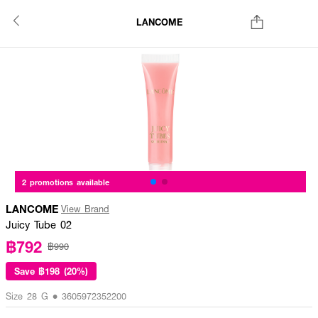
LANCOME
2 promotions available
LANCOME
View Brand
Juicy Tube 02
฿792
฿990
Save
฿198 (20%)
Size 28 G • 3605972352200