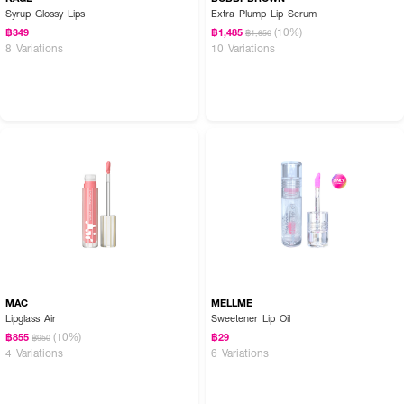
Syrup Glossy Lips
Extra Plump Lip Serum
(10%)
฿349
฿1,485
฿1,650
8 Variations
10 Variations
MAC
MELLME
Lipglass Air
Sweetener Lip Oil
(10%)
฿855
฿29
฿950
4 Variations
6 Variations