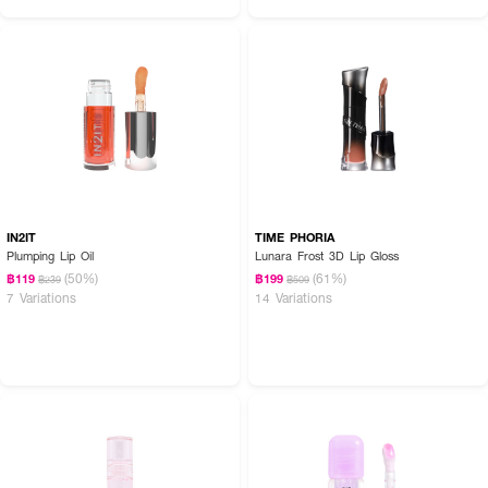
How To Use :
IN2IT
TIME PHORIA
●
ทาบนริมฝีปากโดยตรงด้วยหัวแอปพลิเคเตอร์แบบหลอด
Plumping Lip Oil
Lunara Frost 3D Lip Gloss
(50%)
(61%)
฿119
฿199
● สามารถทาซ้ำได้ตามต้องการเพื่อเพิ่มความเงาวาวและความชุ่มชื้น
฿239
฿509
7 Variations
14 Variations
มอบความฉ่ำวาว เปล่งประกาย และความชุ่มชื้นให้กับริมฝีปากของคุณ 💖🌟