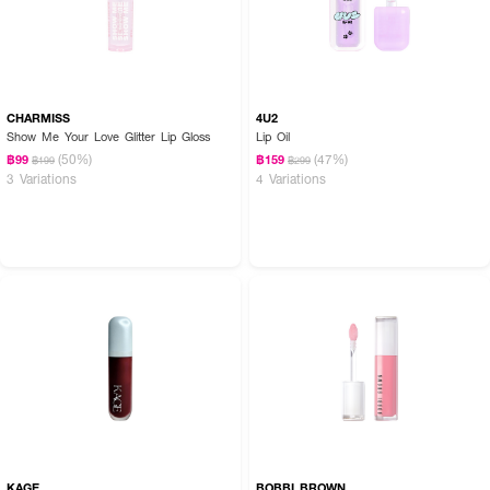
CHARMISS
4U2
Show Me Your Love Glitter Lip Gloss
Lip Oil
(50%)
(47%)
฿99
฿159
฿199
฿299
3 Variations
4 Variations
KAGE
BOBBI BROWN