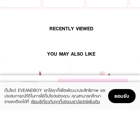
RECENTLY VIEWED
YOU MAY ALSO LIKE
NOTIFY ME
เว็บไซต์ EVEANDBOY เราใช้คุกกี้เพื่อพัฒนาประสิทธิภาพ และ
ยอมรับ
ประสบการณ์ที่ดีในการใช้เว็บไซต์ของคุณ คุณสามารถศึกษา
รายละเอียดได้ที่
เรียนรู้เกี่ยวกับคุกกี้ของเบราว์เซอร์เพิ่มเติม
Home
Home
Promotions
Promotions
Shopping Bag
Shopping Bag
Account
Account
MAYBELLINE
4U2
Superstay Vinyl Ink 35 Cheeky As
Jelly Tint
(24%)
(33%)
฿249
฿199
฿329
฿299
35 Variations
14 Variations