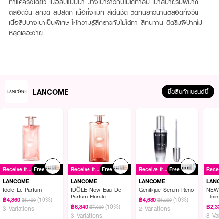
ทาแค่ครั้งเดียว เนื้อลิปแบบน้ำ บางเบาราวกับไม่ได้ทาลิป เบาสบายริมฝีปาก
ตลอดวัน ลิควิด ลิปสติก เนื้อกึ่งแมท สีเด่นชัด ติดทนยาวนานตลอดทั้งวัน
เนื้อลิปบางเบาเป็นพิเศษ ให้ความรู้สึกราวกับไม่ได้ทา สีทนทาน ติดริมฝีปากไม่
หลุดเลอะง่าย
LANCOME
ซื้อสินค้าแบรนด์นี้
Receive free gift
Free
Receive free gift
Free
Receive free gift
Free
LANCOME
LANCOME
LANCOME
LAN
Idole Le Parfum
IDÔLE Now Eau De
Genifique Serum Reno
NEW
Parfum Florale
Tein
(10%)
(10%)
฿4,860
฿4,680
฿5,400
฿5,200
Foun
(10%)
฿6,840
฿2,3
฿7,600
3 Variations
2 Variations
3 Variations
8 Va