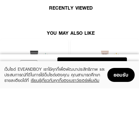
RECENTLY VIEWED
YOU MAY ALSO LIKE
ADD TO BAG
เว็บไซต์ EVEANDBOY เราใช้คุกกี้เพื่อพัฒนาประสิทธิภาพ และ
ยอมรับ
ประสบการณ์ที่ดีในการใช้เว็บไซต์ของคุณ คุณสามารถศึกษา
รายละเอียดได้ที่
เรียนรู้เกี่ยวกับคุกกี้ของเบราว์เซอร์เพิ่มเติม
Home
Home
Promotions
Promotions
Shopping Bag
Shopping Bag
Account
Account
IN2IT
MILLE
Primer++ PMP
Snail Bright Primer SPF15 PA+
(17%)
฿199
฿999
฿239
size 15 G
2 Variations