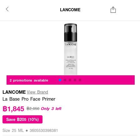
LANCOME
2 promotions available
LANCOME
View Brand
La Base Pro Face Primer
฿1,845
Only 3 left
฿2,050
Save
฿205 (10%)
Size 25 ML • 3605530398381