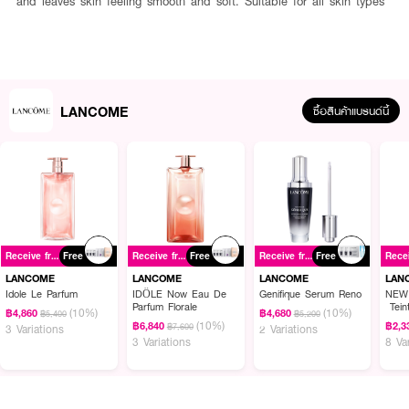
and leaves skin feeling smooth and soft. Suitable for all skin types
LANCOME
ซื้อสินค้าแบรนด์นี้
Receive free gift
Free
Receive free gift
Free
Receive free gift
Free
LANCOME
LANCOME
LANCOME
LAN
Idole Le Parfum
IDÔLE Now Eau De
Genifique Serum Reno
NEW
Parfum Florale
Tein
(10%)
(10%)
฿4,860
฿4,680
฿5,400
฿5,200
Foun
(10%)
฿6,840
฿2,3
฿7,600
3 Variations
2 Variations
3 Variations
8 Va