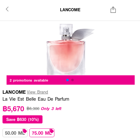
LANCOME
2 promotions available
LANCOME
View Brand
La Vie Est Belle Eau De Parfum
฿5,670
Only 3 left
฿6,300
Save
฿630 (10%)
50.00 ML
75.00 ML