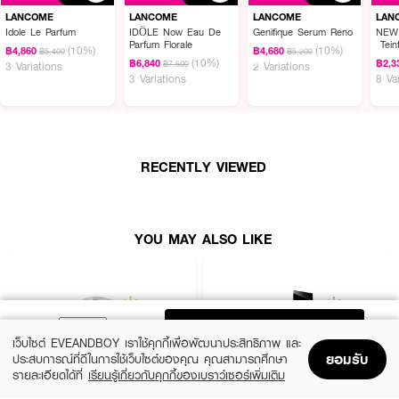
สะท้อนความสุขจากภายใน ใช้ได้ทุกวัน เติมเต็มความมั่นใจและสร้างบรรยากาศให้น่า
LANCOME
LANCOME
LANCOME
LAN
ประทับใจ
Idole Le Parfum
IDÔLE Now Eau De
Genifique Serum Reno
NEW
Parfum Florale
Tein
(10%)
(10%)
฿4,860
฿4,680
฿5,400
฿5,200
Foun
● ลังโคม ลา วี เอ เบลล์ โอ เดอ พาร์ฟูม
(10%)
฿6,840
฿2,3
฿7,600
3 Variations
2 Variations
3 Variations
8 Va
● กลิ่นหอมแนวฟลอรัล ผสานความสดใสและละมุนในขวดเดียว
● ให้ความรู้สึกอ่อนหวาน สดชื่น พร้อมความน่าค้นหา
● ขวดแก้วดีไซน์สวย สะท้อนรอยยิ้มและความสุข
RECENTLY VIEWED
● เหมาะสำหรับใช้ทุกโอกาส ทั้งกลางวันและกลางคืน
● กลิ่นติดทนนาน มอบกลิ่นหอมอย่างมีระดับ
YOU MAY ALSO LIKE
ADD TO BAG
เว็บไซต์ EVEANDBOY เราใช้คุกกี้เพื่อพัฒนาประสิทธิภาพ และ
ยอมรับ
ประสบการณ์ที่ดีในการใช้เว็บไซต์ของคุณ คุณสามารถศึกษา
รายละเอียดได้ที่
เรียนรู้เกี่ยวกับคุกกี้ของเบราว์เซอร์เพิ่มเติม
Home
Home
Promotions
Promotions
Shopping Bag
Shopping Bag
Account
Account