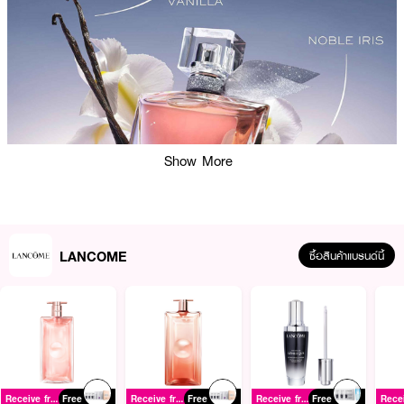
Show More
LANCOME
ซื้อสินค้าแบรนด์นี้
ผลลัพธ์ที่ได้:
น้ำหอม LANCOME La Vie Est Belle Eau De Parfum ถ่ายทอดกลิ่นหอมแนว
ฟลอรัลที่สดชื่นและอบอุ่น ผ่านกลิ่นของดอกแมกโนเลียที่หอมหวานและกลิ่นผลไม้
Receive free gift
Free
Receive free gift
Free
Receive free gift
Free
อ่อนๆ ผสานอย่างประณีตให้เกิดกลิ่นหอมเฉพาะตัว พร้อมดีไซน์ขวดแก้วสวยงามที่