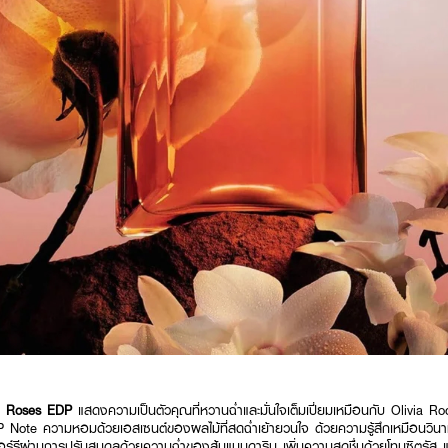
N Roses EDP
แสดงความเป็นตัวคุณที่หวานฉ่ำและมั่นใจเต็มเปี่ยมเหมือนกับ Olivia Ro
ote ความหอมด้วยเอสเซนต์ของผลไม้ที่สดฉ่ำเย้ายวนใจ ด้วยความรู้สึกเหมือนวินาท
อร์รีผ่านการปรับสมดุลด้วยความฉ่ำของส้มแมนดาริน เพิ่มความสดชื่นด้วยโทนซิต