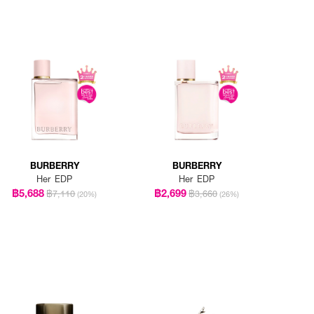
BURBERRY
BURBERRY
Her EDP
Her EDP
฿5,688
฿2,699
฿7,110
฿3,660
(20%)
(26%)