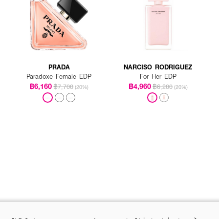
PRADA
NARCISO RODRIGUEZ
Paradoxe Female EDP
For Her EDP
฿6,160
฿4,960
฿7,700
฿6,200
(20%)
(20%)