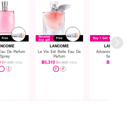
Receive
Free
Free
Buy 1 Get 1 for ฿3800
free gift
ANCOME
LANCOME
LANCOME
 Eau De Parfum
La Vie Est Belle Eau De
Advanced Genifiqu
Spray
Parfum
Sensitive
0
฿5,310
฿3,800
฿7,500
฿5,900
(10%)
(10%)