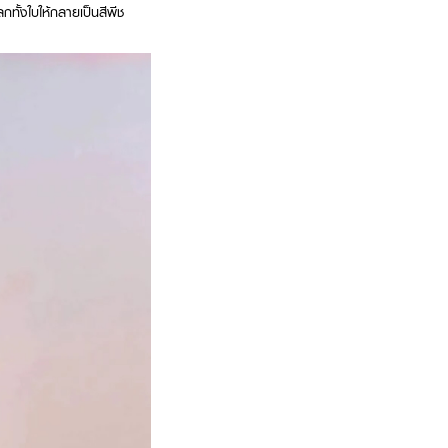
โลกทั้งใบให้กลายเป็นสีพีช