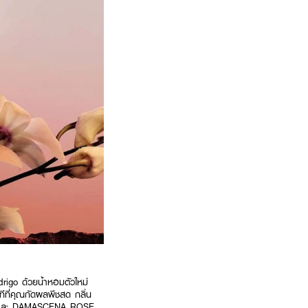
drigo ด้วยน้ำหอมตัวใหม่
ีที่คุณกัดผลพีชสด กลิ่น
รัส และ DAMASCENA ROSE