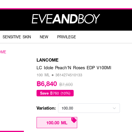
SENSITIVE SKIN
NEW
PRIVILEGE
OME
LANCOME
LC Idole Peach'N Roses EDP V100Ml
100 ML • 3614274510133
฿6,840
฿7,600
Save
฿760 (10%)
Variation:
100.00
100.00 ML