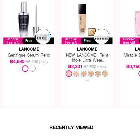
Receive
Receive
Receive
Free
Free
free gift
free gift
free gift
LANCOME
LANCOME
L
Genifique Serum Reno
NEW LANCÔME Teint
Miracle
Idole Ultra Wear
฿4,680
฿5,200
(10%)
Foundation SPF35
฿2,331
฿6,75
฿2,590
(10%)
+2
RECENTLY VIEWED
อความหอม