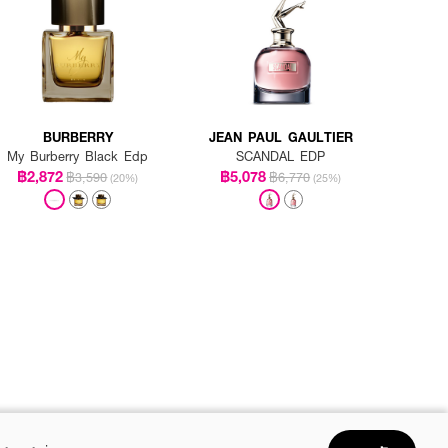
BURBERRY
JEAN PAUL GAULTIER
My Burberry Black Edp
SCANDAL EDP
฿2,872
฿5,078
฿3,590
฿6,770
(20%)
(25%)