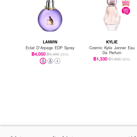
LANVIN
KYLIE
Eclat D'Arpege EDP Spray
Cosmic Kylie Jenner Eau
De Parfum
฿4,050
฿5,400
(25%)
฿1,330
฿1,900
(30%)