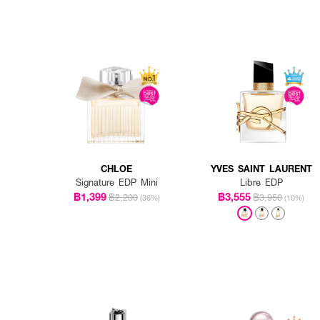
CHLOE
YVES SAINT LAURENT
Signature EDP Mini
Libre EDP
฿1,399
฿3,555
฿2,200
฿3,950
(36%)
(10%)