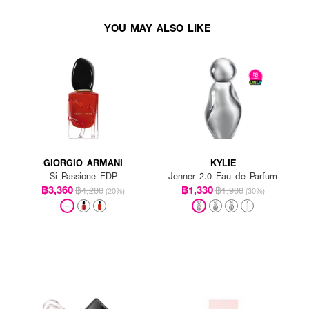
YOU MAY ALSO LIKE
GIORGIO ARMANI
KYLIE
Si Passione EDP
Jenner 2.0 Eau de Parfum
฿3,360
฿1,330
฿4,200
฿1,900
(20%)
(30%)