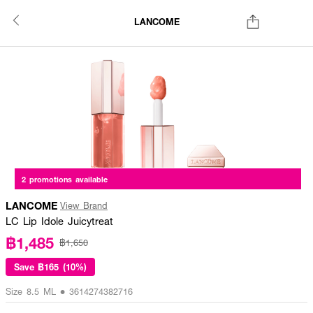
LANCOME
2 promotions available
LANCOME
View Brand
LC Lip Idole Juicytreat
฿1,485
฿1,650
Save
฿165 (10%)
Size 8.5 ML • 3614274382716