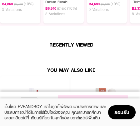
Parfum Florale
Tein
(10%)
(10%)
฿4,860
฿4,680
• หัวแปรง
Maxi Lip-Hugging Applicator
โค้งรับรูปปาก เกลี่ยง่ายในครั้งเดียว
฿5,400
฿5,200
Foun
(10%)
฿6,840
฿2,3
฿7,600
3 Variations
2 Variations
3 Variations
8 Va
• เสริมด้วยเมนทอล ให้ความรู้สึกสดชื่นทันทีที่ทา
• ใช้ได้เดี่ยว ๆ หรือทาทับลิปอื่นเพื่อเพิ่มความเงาและความชุ่มชื้น
RECENTLY VIEWED
เฉดสีให้เลือก
00, 10, 12, 16, 25, 27, 40
เลขที่จดแจ้ง:
10-2-6800006133
YOU MAY ALSO LIKE
ปริมาณสุทธิ:
8.5 ml
How to Use
NOTIFY ME
• ทาบนริมฝีปากโดยตรงหรือทาทับลิปสติกเพื่อเพิ่มความเงาและความชุ่มชื้น
เว็บไซต์ EVEANDBOY เราใช้คุกกี้เพื่อพัฒนาประสิทธิภาพ และ
ยอมรับ
ประสบการณ์ที่ดีในการใช้เว็บไซต์ของคุณ คุณสามารถศึกษา
• พกพาเติมระหว่างวันเพื่อฟื้นฟูริมฝีปากให้ดูอวบอิ่ม ฉ่ำวาวอยู่เสมอ
รายละเอียดได้ที่
เรียนรู้เกี่ยวกับคุกกี้ของเบราว์เซอร์เพิ่มเติม
Home
Home
Promotions
Promotions
Shopping Bag
Shopping Bag
Account
Account
4U2
KYLIE