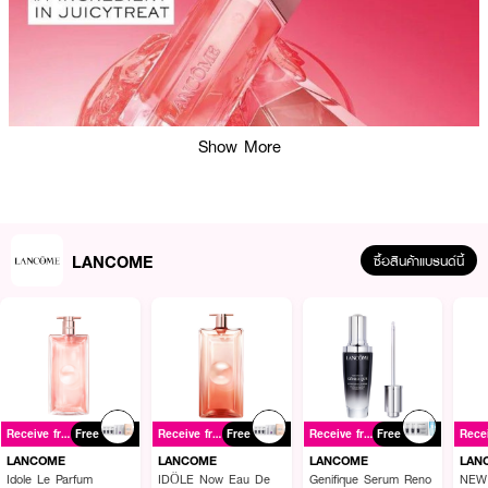
Show More
LANCOME
ซื้อสินค้าแบรนด์นี้
• ผสานคุณค่าระหว่าง
ลิปออยล์บำรุง
และ
ลิปกลอสเพิ่มวอลุ่ม
• เนื้อสัมผัสบางเบา ไม่เหนียวเหนอะหนะ
•
ให้ความชุ่มชื้นยาวนาน
พร้อมความเงาวาวแบบ 3 มิติ
Receive free gift
Free
Receive free gift
Free
Receive free gift
Free
LANCOME
LANCOME
LANCOME
LAN
• อุดมด้วย
สควาเลน 20%
และ
กรดไฮยาลูรอนิก
ช่วยให้ริมฝีปากดูอวบอิ่ม
Idole Le Parfum
IDÔLE Now Eau De
Genifique Serum Reno
NEW