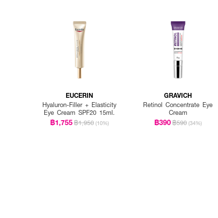
EUCERIN
GRAVICH
Hyaluron-Filler + Elasticity
Retinol Concentrate Eye
Eye Cream SPF20 15ml.
Cream
฿1,755
฿390
฿1,950
฿590
(10%)
(34%)