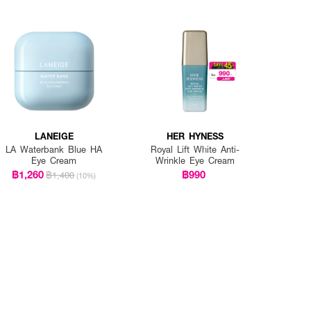
LANEIGE
HER HYNESS
LA Waterbank Blue HA
Royal Lift White Anti-
Eye Cream
Wrinkle Eye Cream
฿1,260
฿990
฿1,400
(10%)