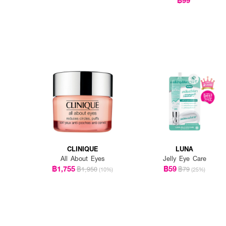
CLINIQUE
LUNA
All About Eyes
Jelly Eye Care
฿1,755
฿59
฿1,950
฿79
(10%)
(25%)