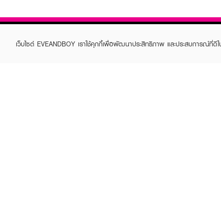
เว็บไซต์ EVEANDBOY เราใช้คุกกี้เพื่อพัฒนาประสิทธิภาพ และประสบการณ์ที่ดี
ABOUT EVEANDBOY
CUS
Brand story
Online
Privacy Policy
Find a
Terms and Conditions
Contac
Sell on EVEANDBOY
Whistleblowing