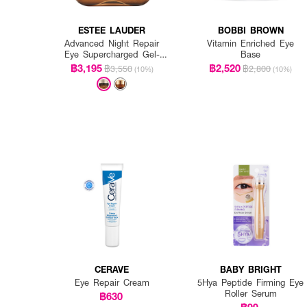
ESTEE LAUDER
BOBBI BROWN
Advanced Night Repair
Vitamin Enriched Eye
Eye Supercharged Gel-
Base
Creme Synchronized Multi-
฿3,195
฿2,520
฿3,550
฿2,800
(10%)
(10%)
Recovery
CERAVE
BABY BRIGHT
Eye Repair Cream
5Hya Peptide Firming Eye
Roller Serum
฿630
฿99