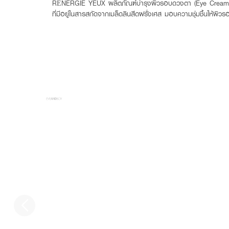
RÉNERGIE YEUX ผลิตภัณฑ์บำรุงผิวรอบดวงตา (Eye Cream) การ
ที่มีอยู่ในสารสกัดจากเมล็ดลินสีดฝรั่งเศส มอบความชุ่มชื้นให้ผิว