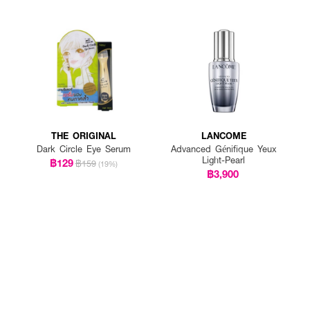
THE ORIGINAL
LANCOME
Dark Circle Eye Serum
Advanced Génifique Yeux
Light-Pearl
฿129
฿159
(19%)
฿3,900