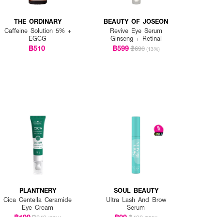
THE ORDINARY
BEAUTY OF JOSEON
Caffeine Solution 5% +
Revive Eye Serum
EGCG
Ginseng + Retinal
฿510
฿599
฿690
(13%)
PLANTNERY
SOUL BEAUTY
Cica Centella Ceramide
Ultra Lash And Brow
Eye Cream
Serum
฿199
฿99