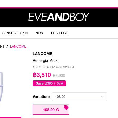
SENSITIVE SKIN
NEW
PRIVILEGE
NT
/
LANCOME
LANCOME
Renergie Yeux
108.2 G • 3614273923934
฿3,510
฿3,900
Save
฿390 (10%)
Variation:
108.20
108.20 G