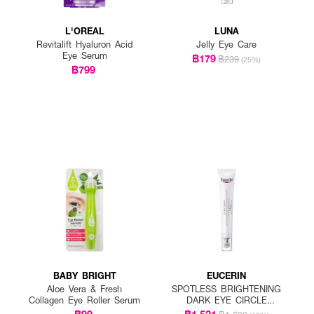
L'OREAL
LUNA
Revitalift Hyaluron Acid
Jelly Eye Care
Eye Serum
฿179
฿239
(25%)
฿799
BABY BRIGHT
EUCERIN
Aloe Vera & Fresh
SPOTLESS BRIGHTENING
Collagen Eye Roller Serum
DARK EYE CIRCLE
CORRECTOR
฿99
฿1,521