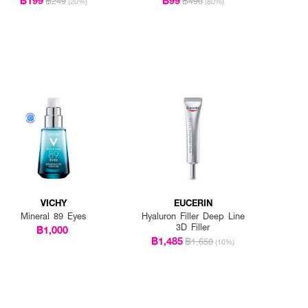
฿249
฿490
(20%)
(80%)
VICHY
EUCERIN
Mineral 89 Eyes
Hyaluron Filler Deep Line
3D Filler
฿1,000
฿1,485
฿1,650
(10%)