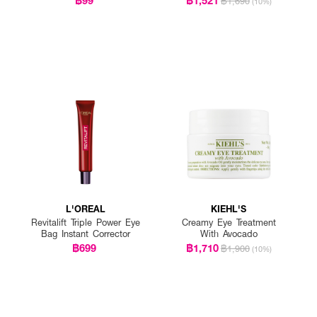
฿1,690
(10%)
L'OREAL
KIEHL'S
Revitalift Triple Power Eye
Creamy Eye Treatment
Bag Instant Corrector
With Avocado
฿699
฿1,710
฿1,900
(10%)