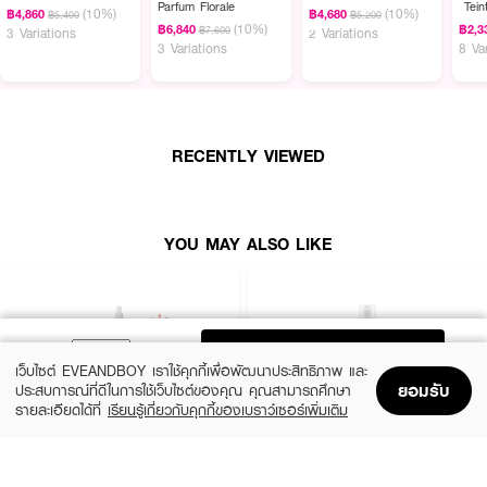
Parfum Florale
Tein
เพิ่มขึ้นเป็นสองเท่า*จากสูตรเดิม พร้อมผลลัพธ์ที่พิสูจน์แล้วว่าอาการระคายเคือง
(10%)
(10%)
฿4,860
฿4,680
฿5,400
฿5,200
Foun
(10%)
และรอยแดงของผิวลดลงหลังใช้ต่อเนื่อง 1 ขวด
฿6,840
฿2,3
฿7,600
3 Variations
2 Variations
3 Variations
8 Va
·
โทนเนอร์เนื้อครีมสีชมพูบางเบา ปราศจากแอลกอฮอล์ ซึมไว ไม่เหนียวเหนอะหนะ
· เนื้อครีม-น้ำ มอบความชุ่มชื้นอย่างรวดเร็ว และลดผิวลอกกร้าน
· ใช้ได้ทั้งเช้าและเย็น เตรียมผิวสำหรับสวยเต็มขั้น
RECENTLY VIEWED
· FDA Registration No. : 10-2-6200038626
YOU MAY ALSO LIKE
ADD TO BAG
เว็บไซต์ EVEANDBOY เราใช้คุกกี้เพื่อพัฒนาประสิทธิภาพ และ
ยอมรับ
ประสบการณ์ที่ดีในการใช้เว็บไซต์ของคุณ คุณสามารถศึกษา
รายละเอียดได้ที่
เรียนรู้เกี่ยวกับคุกกี้ของเบราว์เซอร์เพิ่มเติม
Home
Home
Promotions
Promotions
Shopping Bag
Shopping Bag
Account
Account
THE ORDINARY
KIEHL'S