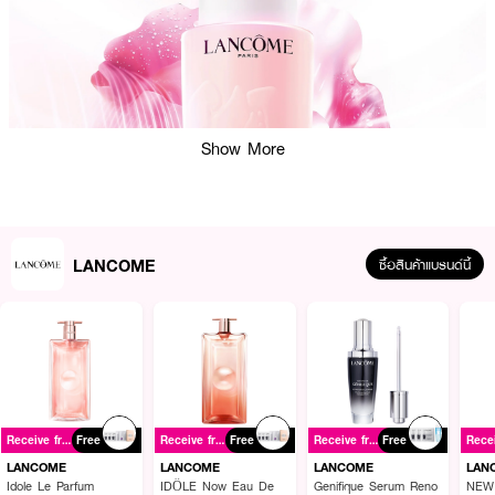
Show More
LANCOME
ซื้อสินค้าแบรนด์นี้
ผลลัพธ์ที่ได้ :
LANCOME Tonique Confort Re-Hydrating Comforting Toner
โทนเนอร์เนื้อ
Receive free gift
Free
Receive free gift
Free
Receive free gift
Free
สัมผัสสูตรน้ำกึ่งโลชั่นที่โดดเด่นที่สุดของ Lancôme ผสานด้วยน้ำสกัดบริสุทธิ์จาก
กุหลาบ Centifolia และสารแอคทีฟทรงพลังที่สกัดจากเทคโนโลยีชีวภาพอย่าง
LANCOME
LANCOME
LANCOME
LAN
Hyaluronic Acid (ไฮยาลูโรนิกแอซิด)และ Squalane (สควาเลน) มอบความชุ่มชื้น
Idole Le Parfum
IDÔLE Now Eau De
Genifique Serum Reno
NEW