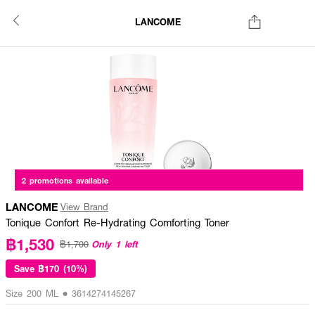
LANCOME
2 promotions available
LANCOME
View Brand
Tonique Confort Re-Hydrating Comforting Toner
฿1,530
Only 1 left
฿1,700
Save
฿170 (10%)
Size 200 ML • 3614274145267