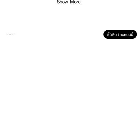
Show More
ซื้อสินค้าแบรนด์นี้
ผลลัพธ์ที่ได้:
ไอเท็มเด็ดที่ช่วยให้ผิวชุ่มชื้น ดูฉ่ำโกลว์แบบ Glass Skin ได้ง่ายๆ แค่ฉีด! LANEIGE
Cream Skin Mist ครีมสกินในรูปแบบสเปรย์ ช่วยเติมน้ำให้ผิวทันทีที่ฉีด ให้ความชุ่ม
ชื้น ยาวนานตลอดวัน โดยไม่ทำให้ผิวมัน ด้วยเนื้อสัมผัสบางเบา ซึมซาบเร็ว เหมาะ
สำหรับ ผิวแห้ง ผิวขาดน้ำ และแม้แต่ ผิวแพ้ง่าย ก็สามารถใช้ได้โดยไม่ก่อให้เกิดการ
ระคายเคือง