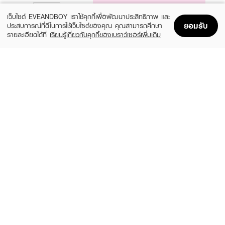
NOTIFY ME
เว็บไซต์ EVEANDBOY เราใช้คุกกี้เพื่อพัฒนาประสิทธิภาพ และ
ยอมรับ
ประสบการณ์ที่ดีในการใช้เว็บไซต์ของคุณ คุณสามารถศึกษา
รายละเอียดได้ที่
เรียนรู้เกี่ยวกับคุกกี้ของเบราว์เซอร์เพิ่มเติม
Home
Home
Promotions
Promotions
Shopping Bag
Shopping Bag
Account
Account
EVIAN
EVIAN
Mineral Facial Spray
Mineral Facial Spray
฿189
฿350
size 50 ML
size 150 ML
CUREL
SHU UEMURA