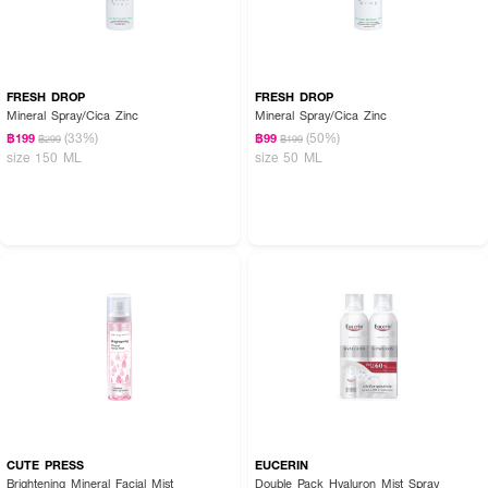
FRESH DROP
FRESH DROP
Mineral Spray/Cica Zinc
Mineral Spray/Cica Zinc
(33%)
(50%)
฿199
฿99
฿299
฿199
size 150 ML
size 50 ML
CUTE PRESS
EUCERIN
Brightening Mineral Facial Mist
Double Pack Hyaluron Mist Spray