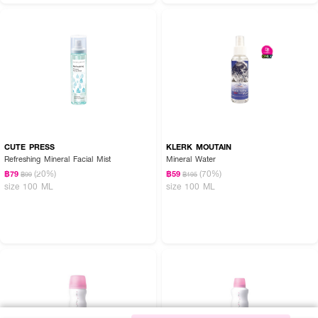
CUTE PRESS
KLERK MOUTAIN
Refreshing Mineral Facial Mist
Mineral Water
(20%)
(70%)
฿79
฿59
฿99
฿195
size 100 ML
size 100 ML