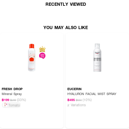
· ลาเนจ ครีม สกิน มิสต์
RECENTLY VIEWED
· มอยส์เจอร์ไรเซอร์ไฮบริด 2-in-1
· ล็อคความชุ่มชื้นตลอด 12 ชั่วโมง
YOU MAY ALSO LIKE
· เสริมเกราะป้องกันผิวให้แข็งแรง
· ลดการสูญเสียน้ำของผิว
· ผิวดูอิ่มน้ำ ฉ่ำโกลว์ สุขภาพดี
· ใช้ได้ระหว่างวัน ไม่ทำให้เมคอัพเป็นคราบ
FRESH DROP
EUCERIN
Mineral Spray
HYALURON FACIAL MIST SPRAY
(33%)
(10%)
฿199
฿495
฿299
฿550
2 Variations
Tomato