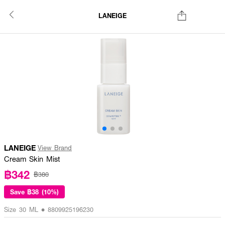
LANEIGE
LANEIGE
View Brand
Cream Skin Mist
฿342
฿380
Save
฿38 (10%)
Size 30 ML • 8809925196230