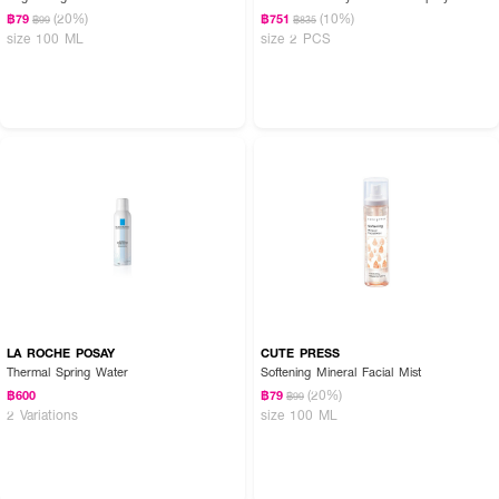
(20%)
(10%)
฿79
฿751
฿99
฿835
size 100 ML
size 2 PCS
LA ROCHE POSAY
CUTE PRESS
Thermal Spring Water
Softening Mineral Facial Mist
(20%)
฿600
฿79
฿99
2 Variations
size 100 ML