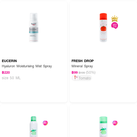
EUCERIN
FRESH DROP
Hyaluron Moisturising Mist Spray
Mineral Spray
(50%)
฿220
฿99
฿199
size 50 ML
Tomato
How to Use:
· ตอนเช้าและเย็น: ฉีดลงบนผิวหน้าให้ทั่วหลังล้างหน้า แล้วตบเบาๆ เพื่อการ
ซึมซาบที่ดีขึ้น
· ใช้เป็นมาส์ก: ฉีดลงบนสำลีแผ่น แล้วแปะบนผิว 2 นาที จากนั้นใช้มือกดซับเบาๆ
· ใช้หลังแต่งหน้า: ฉีดเพื่อเพิ่มความชุ่มชื้นและล็อคเมคอัพ