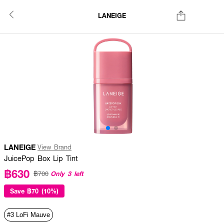
LANEIGE
LANEIGE
View Brand
JuicePop Box Lip Tint
฿630
Only 3 left
฿700
Save
฿70 (10%)
#3 LoFi Mauve