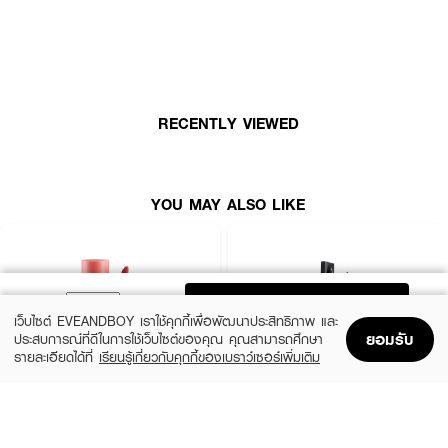
บำรุง 80% เข้ากับน้ำ 20% มอบความเบาสบายราวกับน้ำในสัมผัสแรก ก่อนจะ
เปลี่ยนเป็นออยล์สเตนที่ช่วยล็อคสีสันและเติมความชุ่มชื้นให้ริมฝีปากได้ยาวนานถึง
12 ชั่วโมง อัดแน่นด้วยคุณค่าจาก Ceramide ที่ช่วยกักเก็บความชุ่มชื้น และ
Peptide ที่ช่วยเสริมความยืดหยุ่นให้ริมฝีปากดูเรียบเนียนอิ่มฟู พร้อมสารสกัดจาก
น้ำผลไม้ธรรมชาติ (ทับทิม, ราสเบอร์รี่, องุ่น) ที่ช่วยแอนตี้ออกซิแดนท์ ให้ฟินิชลุค
แบบ High Shine เปล่งประกายโดดเด่นโดยไม่ทิ้งความรู้สึกเหนียวเหนอะหนะ
RECENTLY VIEWED
● ลาเนจ จูซ ป๊อป บ็อกซ์ ลิป ทิ้นท์
● 12H Juicy Color สีชัดติดทนนานและคงความฉ่ำวาวได้ยาวนานสูงสุด 12 ชม.
YOU MAY ALSO LIKE
● Water-to-Oil Texture สัมผัสบางเบาแบบน้ำ แต่ให้การบำรุงเข้มข้นแบบออยล์
● Lip-Hugging Applicator หัวแปรงดีไซน์พิเศษช่วยให้ทาได้เรียบลื่นและเข้ากับรูป
ทรงริมฝีปาก
ADD TO BAG
● Nutrient-Rich Formula บำรุงด้วยเซราไมด์ เปปไทด์ วิตามินอี และวิตามินซี
เว็บไซต์ EVEANDBOY เราใช้คุกกี้เพื่อพัฒนาประสิทธิภาพ และ
ยอมรับ
ประสบการณ์ที่ดีในการใช้เว็บไซต์ของคุณ คุณสามารถศึกษา
● On-the-Go Loop Cap ดีไซน์ฝาที่สามารถพกพาหรือห้อยไว้กับกระเป๋าได้สะดวก
รายละเอียดได้ที่
เรียนรู้เกี่ยวกับคุกกี้ของเบราว์เซอร์เพิ่มเติม
Home
Home
Promotions
Promotions
Shopping Bag
Shopping Bag
Account
Account
● ปราศจากสารระคายเคือง เช่น ซิลิโคน, พาราเบน และซัลเฟต
● เหมาะสำหรับผู้ที่มีปัญหาริมฝีปากแห้งกร้าน ขาดความยืดหยุ่น
2P ORIGINAL
TIME PHORIA
Oh My Tint Velvet And Smooth
Stellar Dust Lip Stain
● FDA Registration no. 10-2-6800035986