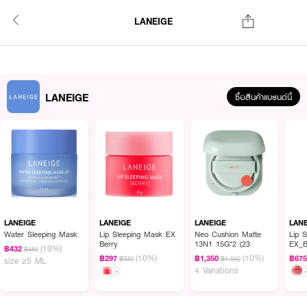
LANEIGE
LANEIGE
ซื้อสินค้าแบรนด์นี้
LANEIGE
LANEIGE
LANEIGE
LAN
Water Sleeping Mask
Lip Sleeping Mask EX
Neo Cushion Matte
Lip 
Berry
13N1 15G*2 (23
EX_B
(10%)
฿432
฿480
(10%)
(10%)
฿297
฿1,350
฿67
฿330
฿1,500
size 25 ML
4 Variations
-