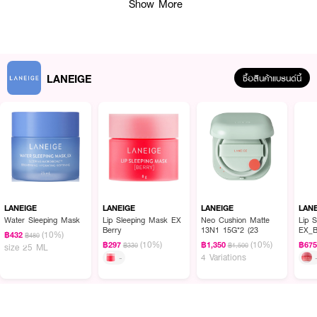
Show More
LANEIGE
ซื้อสินค้าแบรนด์นี้
ผลลัพธ์ที่ได้ :
ครีมต่อต้านริ้วรอยและยกกระชับผิวหน้า เนื้อครีมบัตเตอร์เข้มข้นที่มี 3X™ ซึ่งเป็น
ส่วนประกอบสำคัญที่ช่วยให้ผิวแลดูกระชับขึ้นและเปล่งประกายสุขภาพดี เนื้อครีมแบบ
บัทเทอร์ ที่ซึมซาบเข้าสู่ผิวหน้าอย่างล้ำลึกทุกชั้นผิว* ไม่เหนียวเหนอะหนะ เนื้อครีม
LANEIGE
LANEIGE
LANEIGE
LAN
สามารถซึมซาบลงสู่ผิวหน้าตามอุณหภูมิในแต่ละชั้นผิวที่ต่างกัน Fast-Working
Water Sleeping Mask
Lip Sleeping Mask EX
Neo Cushion Matte
Lip 
Berry
13N1 15G*2 (23
EX_B
Effect เนื้อครีมที่เผยผิวหน้ากระจ่างใส 3.8% หลังใช้ใน 60 วินาที, ริ้วรอยลด
(10%)
฿432
฿480
(10%)
(10%)
เลือนลง
฿297
฿1,350
฿67
฿330
฿1,500
size 25 ML
4 Variations
-
● ครีมต่อต้านริ้วรอยและยกกระชับผิวหน้า
● เนื้อครีมบัตเตอร์เข้มข้น ซึมซาบเข้าสู่ผิวหน้าอย่างล้ำลึกทุกชั้นผิว
● เนื้อครีมสามารถซึมซาบลงสู่ผิวหน้าตามอุณหภูมิในแต่ละชั้นผิวที่ต่างกัน