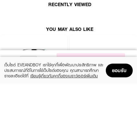
RECENTLY VIEWED
● ช่วยให้ผิวแลดูกระจ่างใส ลดเลือนริ้วรอย ผิวหน้ากระชับขึ้น
● ช่วยสร้างปราการกักเก็บความชุ่มชื้น
● ช่วยปลอบประโลมผิวหน้า
YOU MAY ALSO LIKE
● ขนาด 50 ml
NOTIFY ME
เว็บไซต์ EVEANDBOY เราใช้คุกกี้เพื่อพัฒนาประสิทธิภาพ และ
ยอมรับ
ประสบการณ์ที่ดีในการใช้เว็บไซต์ของคุณ คุณสามารถศึกษา
รายละเอียดได้ที่
เรียนรู้เกี่ยวกับคุกกี้ของเบราว์เซอร์เพิ่มเติม
Home
Home
Promotions
Promotions
Shopping Bag
Shopping Bag
Account
Account
CLINIQUE
SKINTIFIC
Moisture Surge Extended Replenishing
5X Ceramide Barrier Moisture Gel
Hydrator
(50%)
฿339
฿679
(10%)
฿1,791
฿1,990
4 Variations
size 50 ML