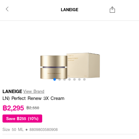
LANEIGE
LANEIGE
View Brand
LN) Perfect Renew 3X Cream
฿2,295
฿2,550
Save
฿255 (10%)
Size 50 ML • 8809803580908