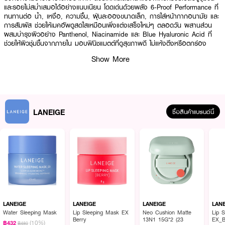
และรอยไม่สม่ำเสมอได้อย่างแนบเนียน โดดเด่นด้วยพลัง 6-Proof Performance ที่
ทนทานต่อ น้ำ, เหงื่อ, ความชื้น, ฝุ่นละอองขนาดเล็ก, การใส่หน้ากากอนามัย และ
การสัมผัส ช่วยให้เมคอัพดูสดใสเหมือนเพิ่งแต่งเสร็จใหม่ๆ ตลอดวัน ผสานส่วน
ผสมบำรุงผิวอย่าง Panthenol, Niacinamide และ Blue Hyaluronic Acid ที่
ช่วยให้ผิวชุ่มชื้นจากภายใน มอบฟินิชแมตต์ที่ดูสุขภาพดี ไม่แห้งตึงหรือตกร่อง
Show More
● ลาเนจ นีโอ คุชชั่น แมทท์ (ตลับจริง + รีฟิล)
● 100H Long-wear เมคอัพติดทนนาน สีไม่ดรอป ไม่หมอง ยาวนานสูงสุด 100
ชม.
LANEIGE
ซื้อสินค้าแบรนด์นี้
● Full Pore Coverage ปกปิดรูขุมขนและจุดด่างดำได้อย่างเนียนกริบทุกมิติ
● Air-Light Texture เนื้อสัมผัสบางเบาเป็นพิเศษ แนบสนิทไปกับผิวโดยไม่รู้สึกหนัก
หน้า
● 6-Proof Formula ทนทานต่อทุกสภาวะ ทั้งความชื้น เหงื่อ และการสัมผัส
● Skincare Infused บำรุงผิวด้วยเปปไทด์และไฮยาลูรอนิก ให้ผิวแข็งแรงและชุ่มชื้น
● SPF 42 PA+++ ปกป้องผิวจากแสงแดดและรังสี UV
LANEIGE
LANEIGE
LANEIGE
LAN
● เหมาะสำหรับผิวผสม, ผิวมัน และผิวธรรมดาที่ต้องการลุคแมตต์เป๊ะ
Water Sleeping Mask
Lip Sleeping Mask EX
Neo Cushion Matte
Lip 
Berry
13N1 15G*2 (23
EX_B
● FDA Registration no. 10-2-6800041442
(10%)
฿432
฿480