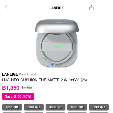
LANEIGE
LANEIGE
View Brand
LNG NEO CUSHION THE MATTE 23N 15G*2 (26)
฿1,350
฿1,500
Save
฿150 (10%)
15.00 G
15.00 G
15.00 G
15.00 G
15.00 G
SOLD OUT
SOLD OUT
SOLD OUT
SOLD OUT
SOLD OUT