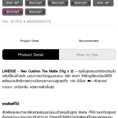
15.00 G
30.00 PCS
30.00 PCS
30.00 PCS
30.00 G
SOLD OUT
SOLD OUT
SOLD OUT
SOLD OUT
SOLD OUT
30.00 PCS
30.00 PCS
SOLD OUT
SOLD OUT
Size 30 PCS • 8800283655278
Product Detail
Recommended
Product Detail
How to Use
LANEIGE - Neo Cushion The Matte (15g x 2) –
คุชชั่นสูตรแมตต์ยอดนิยมใน
ตลับดีไซน์ล้ำสมัย มอบการปกปิดรูขุมขนแบบ 360 องศา ให้ผิวดูเรียบเนียนไร้ที่ติ
พร้อมประสิทธิภาพความติดทนยาวนานสูงสุดถึง 100 ชั่วโมง ☁️✨ผิวแมตต์
บางเบา ปกปิดกริบ แต่สบายผิวขั้นสุด
ผลลัพธ์ที่ได้:
สัมผัสประสบการณ์ผิวสวยสมบูรณ์แบบด้วยคุชชั่นสูตร Matte ที่ให้การปกปิดสูงแต่
ยังคงความบางเบาราวกับอากาศ ด้วยเทคโนโลยีหน้าแป้งพิเศษที่ช่วยเบลอรูขุมขน