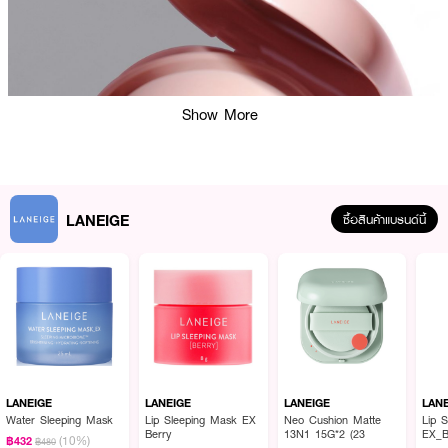
Show More
LANEIGE
ซื้อสินค้าแบรนด์นี้
LANEIGE
LANEIGE
LANEIGE
LAN
Water Sleeping Mask
Lip Sleeping Mask EX
Neo Cushion Matte
Lip 
Berry
13N1 15G*2 (23
EX_B
(10%)
฿432
฿480