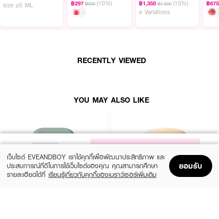
(10%)
(10%)
฿297
฿1,350
฿67
฿330
฿1,500
ผลลัพธ์ที่ได้ :
size 25 ML
4 Variations
-
คุชชั่นผิวฉ่ำโกล์ว
LANEIGE New Neo Cushion Glow
ด้วยเทคโนโลยี Liquid
Diamond ผสมผสานผงเพชรเล็กละเอียด ช่วยกระจายแสงออก 360 องศา ให้
งานผิวกระจ่างใส พร้อมให้ผลลัพธ์ผิวสุขภาพดีด้วยส่วนผสมบำรุงผิวกว่า 80%
มาพร้อม 3 จุดเด่นใหม่ที่ทำให้ Neo cushion ปังกว่าเดิม! ฟิตติดผิวยาวนานตลอด
วัน กันน้ำ กันเหงื่อ กันมัน แม้อากาศร้อนชื้นก็ไม่ไหลเยิ้มเหนอะหนะ พร้อม
RECENTLY VIEWED
คุณสมบัติการปกป้องผิวจากอันตรายของแสงแดด ด้วยค่า SPF42 PA++
· เนื้อบางเบาขึ้น แนบสนิทฟิตกับผิว ด้วยโมโลกุลเนื้อแป้งเล็กเพียง 0.17
ไมโครเมตร
YOU MAY ALSO LIKE
· เพิ่มเทคโนโลยี Neo Skin Booster ที่รวมส่วนผสมบำรุงผิว ช่วยให้เมคอัพเรียบ
เนียน และผิวแลดูกระชับ
· NEO DOT ช่วยล็อคพัฟไม่ให้หลุดเลื่อนออก หมดปัญหาทำพัฟตก
· ดีไซน์พัฟแบบอัจฉริยะ ช่วยให้การเกลี่ยบนผิวเรียบเนียนเท่ากันทั่วผิว
NOTIFY ME
เว็บไซต์ EVEANDBOY เราใช้คุกกี้เพื่อพัฒนาประสิทธิภาพ และ
· พร้อมคุณสมบัติการปกป้องผิวจากอันตรายของแสงแดด ด้วยค่า SPF42
ยอมรับ
ประสบการณ์ที่ดีในการใช้เว็บไซต์ของคุณ คุณสามารถศึกษา
PA++
รายละเอียดได้ที่
เรียนรู้เกี่ยวกับคุกกี้ของเบราว์เซอร์เพิ่มเติม
Home
Home
Promotions
Promotions
Shopping Bag
Shopping Bag
Account
Account
· สี 23N1 Sand
· ขนาด 30 g. พร้อม Refill
LANEIGE
SKINTIFIC MAKEUP
Neo Cushion Matte 13N1 15G*2 (23
Cover All Perfect Cushion SPF35