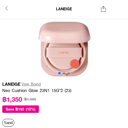
LANEIGE
LANEIGE
View Brand
Neo Cushion Glow 23N1 15G*2 (23)
฿1,350
฿1,500
Save
฿150 (10%)
Sand