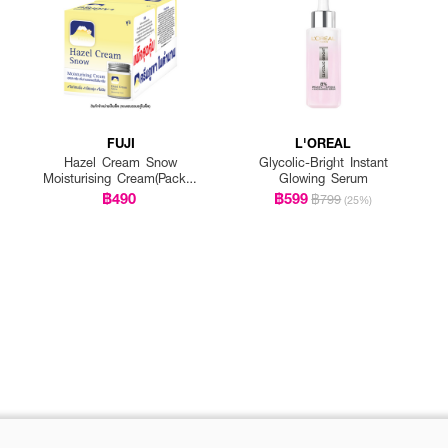
FUJI
L'OREAL
Hazel Cream Snow
Glycolic-Bright Instant
Moisturising Cream(Pack 1
Glowing Serum
Get 1 Free)
฿490
฿599
฿799
(25%)