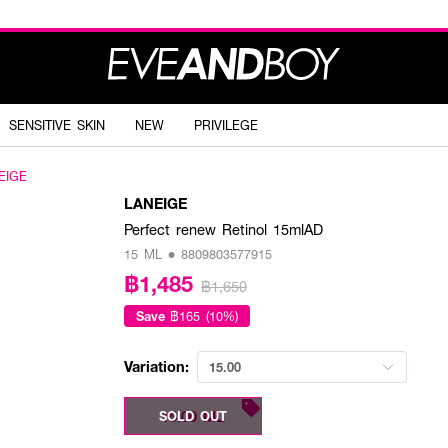
SENSITIVE SKIN
NEW
PRIVILEGE
EIGE
LANEIGE
Perfect renew Retinol 15mlAD
15 ML • 8809803577915
฿1,485
฿1,650
Save
฿165 (10%)
Variation:
15.00
15.00 ML
SOLD OUT