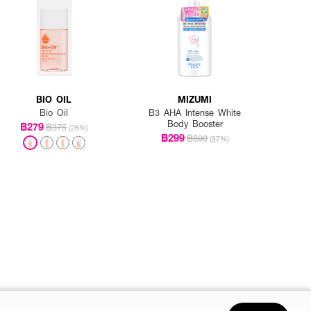
BIO OIL
MIZUMI
Bio Oil
B3 AHA Intense White
Body Booster
฿279
฿375
(26%)
฿299
฿690
(57%)