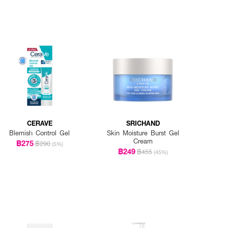
CERAVE
SRICHAND
Blemish Control Gel
Skin Moisture Burst Gel
Cream
฿275
฿290
(5%)
฿249
฿455
(45%)