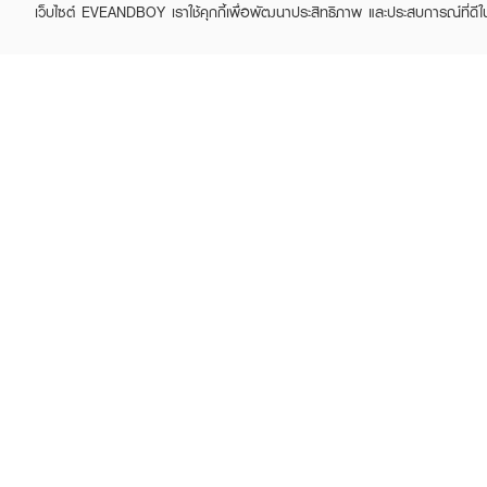
เว็บไซต์ EVEANDBOY เราใช้คุกกี้เพื่อพัฒนาประสิทธิภาพ และประสบการณ์ที่ดี
ABOUT EVEANDBOY
CUS
Brand story
Online
Privacy Policy
Find a
Terms and Conditions
Contac
Sell on EVEANDBOY
Whistleblowing