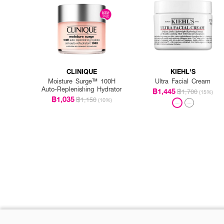
CLINIQUE
KIEHL'S
Moisture Surge™ 100H
Ultra Facial Cream
Auto-Replenishing Hydrator
฿1,445
฿1,700
(15%)
฿1,035
฿1,150
(10%)