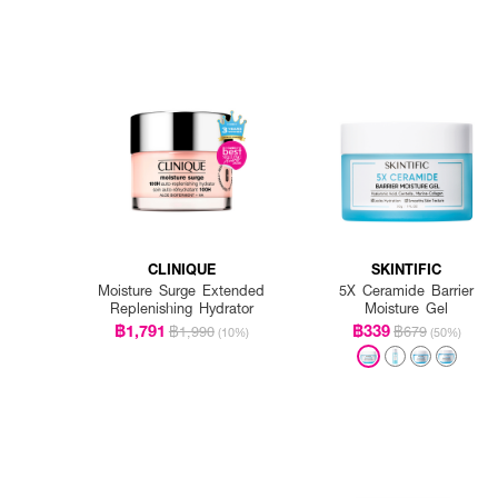
CLINIQUE
SKINTIFIC
Moisture Surge Extended
5X Ceramide Barrier
Replenishing Hydrator
Moisture Gel
฿1,791
฿339
฿1,990
฿679
(10%)
(50%)