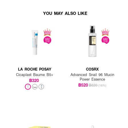
YOU MAY ALSO LIKE
LA ROCHE POSAY
COSRX
Cicaplast Baume B5+
Advanced Snail 96 Mucin
Power Essence
฿320
฿520
฿620
(16%)