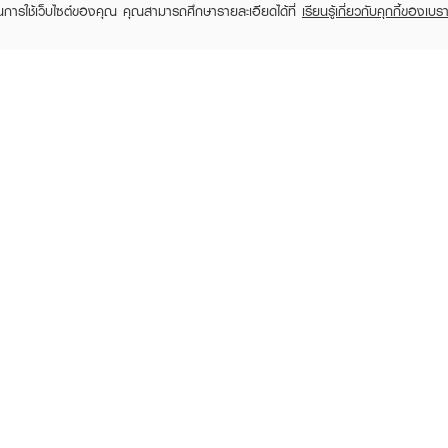
ในการใช้เว็บไซต์ของคุณ คุณสามารถศึกษารายละเอียดได้ที่
เรียนรู้เกี่ยวกับคุกกี้ของเบรา
TOMER CARE
EVEANDBOY MEMBER
 Shopping
Member registration
 store
t us