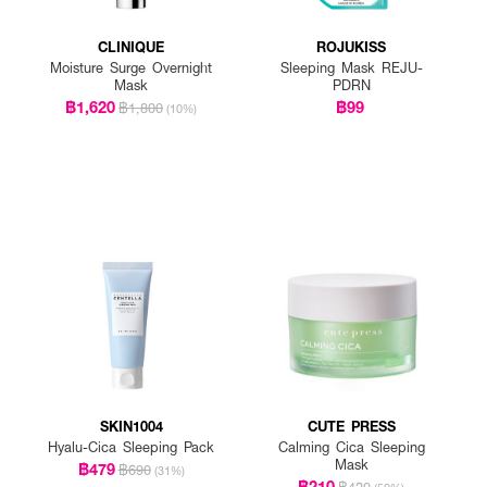
CLINIQUE
ROJUKISS
Moisture Surge Overnight
Sleeping Mask REJU-
Mask
PDRN
฿1,620
฿99
฿1,800
(10%)
SKIN1004
CUTE PRESS
Hyalu-Cica Sleeping Pack
Calming Cica Sleeping
Mask
฿479
฿690
(31%)
฿210