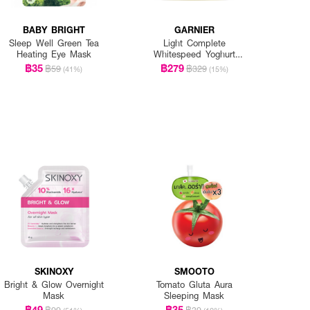
BABY BRIGHT
GARNIER
Sleep Well Green Tea
Light Complete
Heating Eye Mask
Whitespeed Yoghurt
Sleeping Mask
฿35
฿279
฿59
฿329
(41%)
(15%)
SKINOXY
SMOOTO
Bright & Glow Overnight
Tomato Gluta Aura
Mask
Sleeping Mask
฿49
฿35