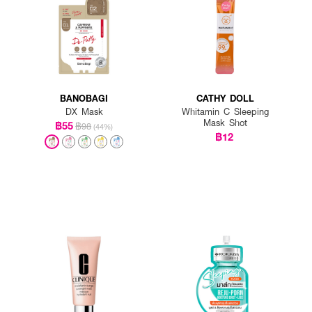
BANOBAGI
CATHY DOLL
DX Mask
Whitamin C Sleeping
Mask Shot
฿55
฿98
(44%)
฿12