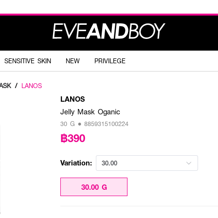
SENSITIVE SKIN
NEW
PRIVILEGE
ASK
/
LANOS
LANOS
Jelly Mask Oganic
30 G • 8859315100224
฿390
Variation:
30.00
30.00 G