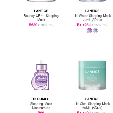
LANEIGE
LANEIGE
Bouncy &Firm Sleeping
LN Water Sleeping Mask
Mask
70ml (AD(24)
฿630
฿1,125
฿700
฿1,250
(10%)
(10%)
ROJUKISS
LANEIGE
Sleeping Mask
LN Cica Sleeping Mask
Niacinamide
60ML (AD(24)
฿99
฿1,170