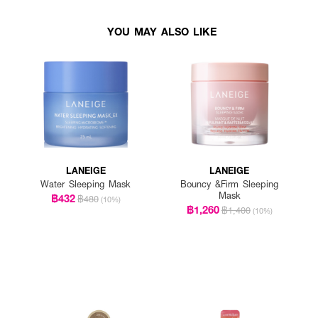
YOU MAY ALSO LIKE
LANEIGE
LANEIGE
Water Sleeping Mask
Bouncy &Firm Sleeping
Mask
฿432
฿480
(10%)
฿1,260
฿1,400
(10%)