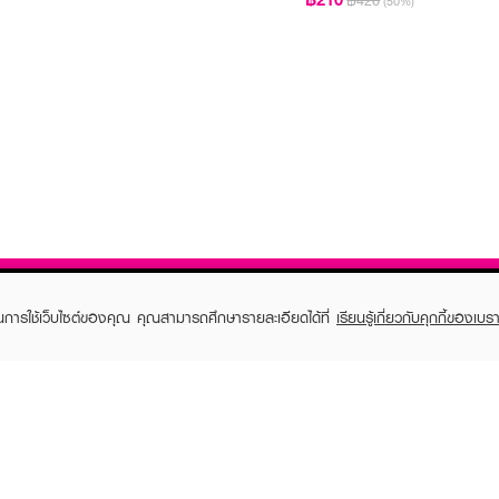
฿420
(50%)
ในการใช้เว็บไซต์ของคุณ คุณสามารถศึกษารายละเอียดได้ที่
เรียนรู้เกี่ยวกับคุกกี้ของเบรา
TOMER CARE
EVEANDBOY MEMBER
 Shopping
Member registration
 store