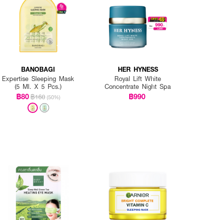
BANOBAGI
HER HYNESS
Expertise Sleeping Mask
Royal Lift White
(5 Ml. X 5 Pcs.)
Concentrate Night Spa
฿80
฿990
฿160
(50%)