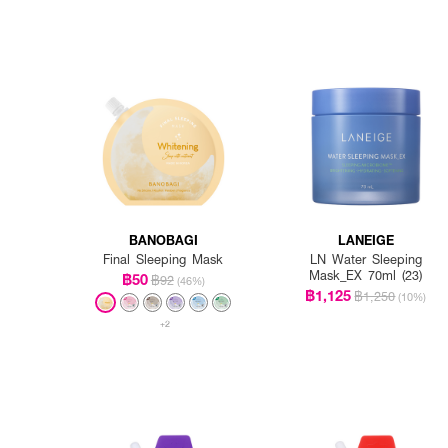
BANOBAGI
LANEIGE
Final Sleeping Mask
LN Water Sleeping
Mask_EX 70ml (23)
฿50
฿92
(46%)
฿1,125
฿1,250
(10%)
+2