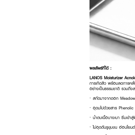
ผลลัพธ์ที่ได้ :
LANOS Moisturizer Acno
การเกิดสิว พร้อมลดการหลั่
อย่างเป็นธรรมชาติ รวมถึงล
·
สกัดมาจากดอก Meadowswe
·
อุดมไปด้วยสาร Phenolic 
· น้ำตบเนื้อบางเบา ซึมเข้าสู่ผ
· ไม่อุดตันรูขุมขน อ่อนโยนต