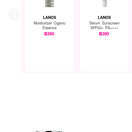
LANOS
LANOS
Moisturizer Oganic
Serum Sunscreen
Essence
SPF50+ PA++++
฿390
฿390
How To Use :