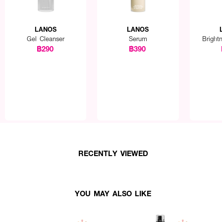
LANOS
LANOS
Gel Cleanser
Serum
Bright
฿290
฿390
RECENTLY VIEWED
YOU MAY ALSO LIKE