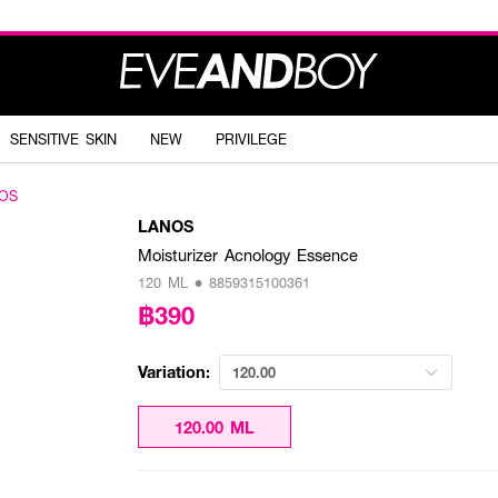
SENSITIVE SKIN
NEW
PRIVILEGE
OS
LANOS
Moisturizer Acnology Essence
120 ML • 8859315100361
฿390
Variation:
120.00
120.00 ML