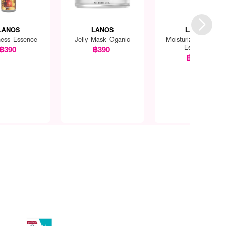
LANOS
LANOS
LANOS
ness Essence
Jelly Mask Oganic
Moisturizer Acnolog
Essence
฿390
฿390
฿390