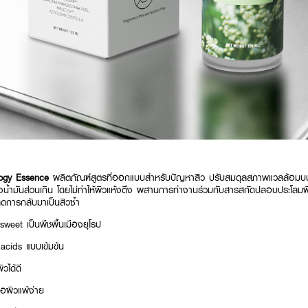
logy Essence
ผลิตภัณฑ์สูตรที่ออกแบบสำหรับปัญหาสิว ปรับสมดุลสภาพแวลล้อมบนใ
งน้ำมันส่วนเกิน โดยไม่ทำให้ผิวแห้งตึง ผสานการทำงานร่วมกับสารสกัดปลอบประโลมผ
ดการกลับมาเป็นสิวซ้ำ
et เป็นพืชพื้นเมืองยุโรป
acids แบบเข้มข้น
ิวได้ดี
่อผิวแพ้ง่าย