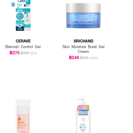
CERAVE
SRICHAND
Blemish Control Gel
Skin Moisture Burst Gel
Cream
฿275
฿290
(5%)
฿249
฿455
(45%)