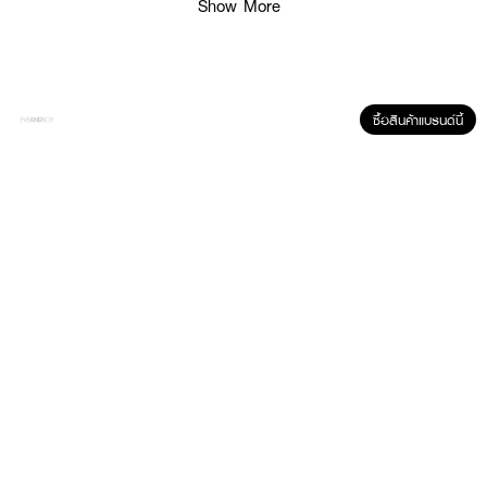
Show More
ซื้อสินค้าแบรนด์นี้
ผลลัพธ์ที่ได้ :
LANVIN Eclat D' Arpege So Cute EDP
น้ำหอมสำหรับผู้หญิง จากลองแวง
เติมเต็มความอ่อนหวานดั่งสาวน้อยแรกรุ่นแสนน่ารัก ด้วยกลิ่นหอมละมุนบางเบา
จากดอกพีโอนี ดอกไลแลคและดอกไม้นานาพันธุ์ ให้ความรู้ผ่อนคลายสบายตัว
ยาวนานตลอดทั้งวัน
· Top notes : Lilac, Lemon
· Middle notes : Tea, Wisteria, Osmanthus, Peony, Peach
· Base notes : Amber, Cedar, Musk
· FDA Registration No. : 10-2-5965521