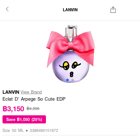
LANVIN
LANVIN
View Brand
Eclat D' Arpege So Cute EDP
฿3,150
฿4,200
Save
฿1,050 (25%)
Size 50 ML • 3386460151672