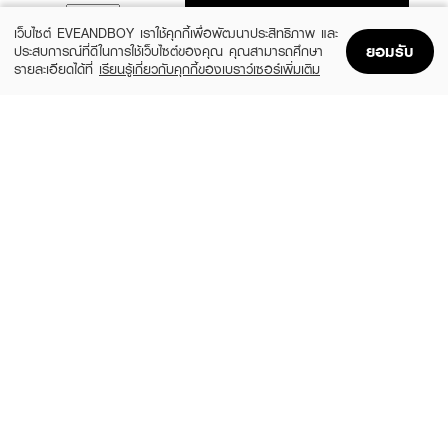
ADD TO BAG
เว็บไซต์ EVEANDBOY เราใช้คุกกี้เพื่อพัฒนาประสิทธิภาพ และ
ยอมรับ
ประสบการณ์ที่ดีในการใช้เว็บไซต์ของคุณ คุณสามารถศึกษา
รายละเอียดได้ที่
เรียนรู้เกี่ยวกับคุกกี้ของเบราว์เซอร์เพิ่มเติม
Home
Home
Promotions
Promotions
Shopping Bag
Shopping Bag
Account
Account
JANUA
GUCCI
Kiss Me More EDP
Flora Gorgeous Magnolia EDP
(15%)
฿279
฿6,324
฿7,440
size 30 ML
3 Variations
GUCCI
BURBERRY