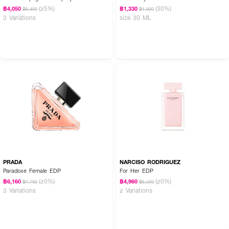
(25%)
(30%)
฿4,050
฿1,330
฿5,400
฿1,900
3 Variations
size 30 ML
PRADA
NARCISO RODRIGUEZ
Paradoxe Female EDP
For Her EDP
(20%)
(20%)
฿6,160
฿4,960
฿7,700
฿6,200
3 Variations
2 Variations