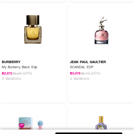
BURBERRY
JEAN PAUL GAULTIER
My Burberry Black Edp
SCANDAL EDP
(20%)
(25%)
฿2,872
฿5,078
฿3,590
฿6,770
3 Variations
2 Variations