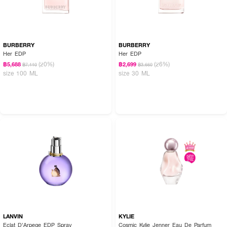
BURBERRY
BURBERRY
Her EDP
Her EDP
(20%)
(26%)
฿5,688
฿2,699
฿7,110
฿3,660
size 100 ML
size 30 ML
LANVIN
KYLIE
Eclat D'Arpege EDP Spray
Cosmic Kylie Jenner Eau De Parfum