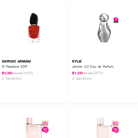
GIORGIO ARMANI
KYLIE
Si Passione EDP
Jenner 2.0 Eau de Parfum
(20%)
(30%)
฿3,360
฿1,330
฿4,200
฿1,900
3 Variations
4 Variations