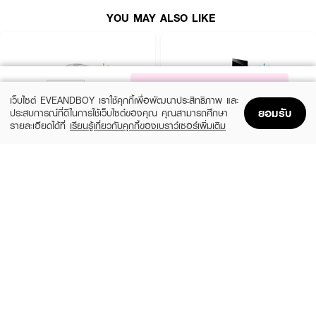
YOU MAY ALSO LIKE
NOTIFY ME
เว็บไซต์ EVEANDBOY เราใช้คุกกี้เพื่อพัฒนาประสิทธิภาพ และ
ยอมรับ
ประสบการณ์ที่ดีในการใช้เว็บไซต์ของคุณ คุณสามารถศึกษา
รายละเอียดได้ที่
เรียนรู้เกี่ยวกับคุกกี้ของเบราว์เซอร์เพิ่มเติม
Home
Home
Promotions
Promotions
Shopping Bag
Shopping Bag
Account
Account
CHLOE
YVES SAINT LAURENT
Signature EDP Mini
Libre EDP
(36%)
(10%)
฿1,399
฿3,555
฿2,200
฿3,950
size 20 ML
3 Variations