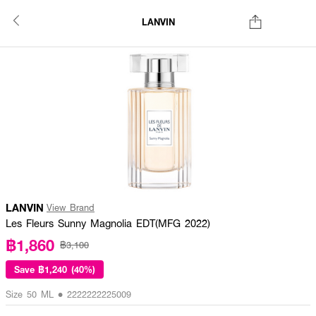
LANVIN
LANVIN
View Brand
Les Fleurs Sunny Magnolia EDT(MFG 2022)
฿1,860
฿3,100
Save
฿1,240 (40%)
Size 50 ML • 2222222225009