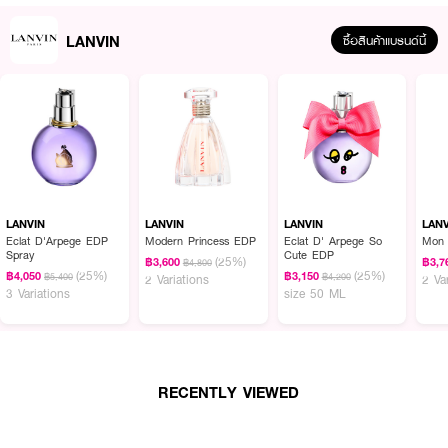
LANVIN
ซื้อสินค้าแบรนด์นี้
LANVIN
LANVIN
LANVIN
LAN
Eclat D'Arpege EDP
Modern Princess EDP
Eclat D' Arpege So
Mon 
Spray
Cute EDP
(25%)
฿3,600
฿3,7
฿4,800
(25%)
(25%)
฿4,050
฿3,150
฿5,400
฿4,200
2 Variations
2 Va
3 Variations
size 50 ML
RECENTLY VIEWED