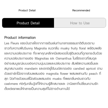
Product Detail
Recommended
Product Detail
How to Use
Product information
Les Fleurs แรงบันดาลใจจากการเดินเล่นท่ามกลางธรรมชาติอันงดงาม
ราวกับความฝันSunny Magnolia แนวกลิ่น musky fruity floral พร้อมพลัง
และความเปล่งประกาย ที่จะพาคุณหลีกหนีแสงแดดไปสู่ดินแดนที่ถูกยกระดับด้วย
ความเปล่งประกายของ Magnolias และ Osmanthus ในเรื่องราวที่สมดุล
อย่างสมบูรณ์แบบของความนุ่มนวลและเปล่งประกาย สัมผัสความสดชื่นและ
สนุกสนานของ mandarin และตกอยู่ใต้มนต์สะกดของ candied apricot ตาม
ด้วยฮาร์ทโน๊ตจากส่วนผสมของ magnolia flower ผสมผสานกับ peach ที่
สุก ปิดท้ายด้วยเบสโน๊ตส่วนผสมของ musks ที่เผยกลิ่นหอมราวกับ
cashmere ห่อหุ้มกลิ่นวู้ดที่ให้ความรู้สึกสบายและ วานิลลาที่เปลี่ยนความรัก
ตั้งแต่แรกพบให้กลายเป็นความสุขที่ไม่อาจต้านทานได้