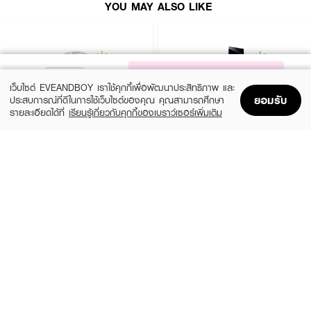
YOU MAY ALSO LIKE
NOTIFY ME
เว็บไซต์ EVEANDBOY เราใช้คุกกี้เพื่อพัฒนาประสิทธิภาพ และ
ยอมรับ
ประสบการณ์ที่ดีในการใช้เว็บไซต์ของคุณ คุณสามารถศึกษา
รายละเอียดได้ที่
เรียนรู้เกี่ยวกับคุกกี้ของเบราว์เซอร์เพิ่มเติม
Home
Home
Promotions
Promotions
Shopping Bag
Shopping Bag
Account
Account
CHLOE
YVES SAINT LAURENT
Signature EDP Mini
Libre EDP
(36%)
(10%)
฿1,399
฿3,555
฿2,200
฿3,950
size 20 ML
3 Variations