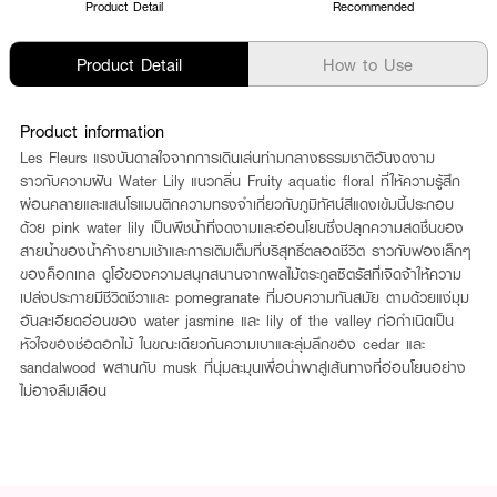
Product Detail
Recommended
Product Detail
How to Use
Product information
Les Fleurs แรงบันดาลใจจากการเดินเล่นท่ามกลางธรรมชาติอันงดงาม
ราวกับความฝัน Water Lily แนวกลิ่น Fruity aquatic floral ที่ให้ความรู้สึก
ผ่อนคลายและแสนโรแมนติกความทรงจำเกี่ยวกับภูมิทัศน์สีแดงเข้มนี้ประกอบ
ด้วย pink water lily เป็นพืชน้ำที่งดงามและอ่อนโยนซึ่งปลุกความสดชื่นของ
สายน้ำของน้ำค้างยามเช้าและการเติมเต็มที่บริสุทธิ์ตลอดชีวิต ราวกับฟองเล็กๆ
ของค็อกเทล ดูโอ้ของความสนุกสนานจากผลไม้ตระกูลซิตรัสที่เจิดจ้าให้ความ
เปล่งประกายมีชีวิตชีวาและ pomegranate ที่มอบความทันสมัย ตามด้วยแง่มุม
อันละเอียดอ่อนของ water jasmine และ lily of the valley ก่อกำเนิดเป็น
หัวใจของช่อดอกไม้ ในขณะเดียวกันความเบาและลุ่มลึกของ cedar และ
sandalwood ผสานกับ musk ที่นุ่มละมุนเพื่อนำพาสู่เส้นทางที่อ่อนโยนอย่าง
ไม่อาจลืมเลือน