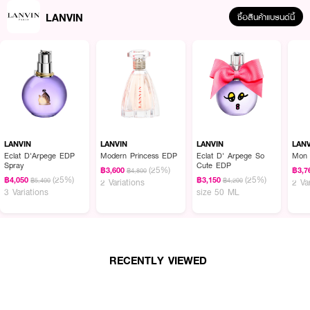
LANVIN
ซื้อสินค้าแบรนด์นี้
LANVIN
LANVIN
LANVIN
LAN
Eclat D'Arpege EDP
Modern Princess EDP
Eclat D' Arpege So
Mon 
Spray
Cute EDP
(25%)
฿3,600
฿3,7
฿4,800
(25%)
(25%)
฿4,050
฿3,150
฿5,400
฿4,200
2 Variations
2 Va
3 Variations
size 50 ML
RECENTLY VIEWED