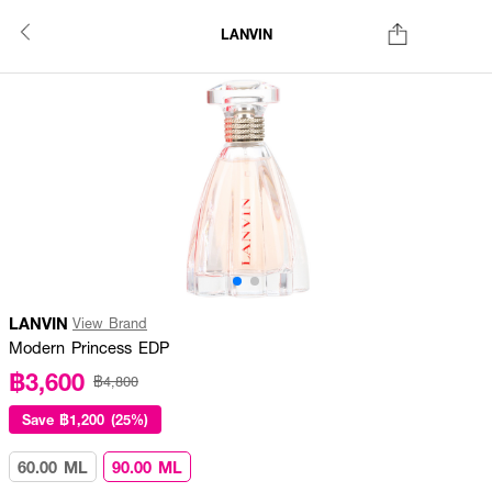
LANVIN
LANVIN
View Brand
Modern Princess EDP
฿3,600
฿4,800
Save
฿1,200 (25%)
60.00 ML
90.00 ML