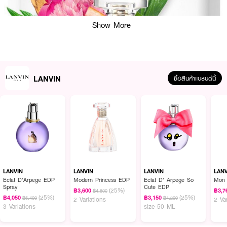
Show More
LANVIN
ซื้อสินค้าแบรนด์นี้
ผลลัพธ์ที่ได้ :
LANVIN
LANVIN
LANVIN
LAN
เผยโฉมเจ้าหญิงในโลกยุคใหม่ที่ซ่อนอยู่ในตัวคุณ ฉีกกรอบเทพนิยาย ด้วยตัวตนที่
Eclat D'Arpege EDP
Modern Princess EDP
Eclat D' Arpege So
Mon 
Spray
Cute EDP
แกร่งกล้า ขบถ รักการผจญภัย มีเสน่ห์ลึกลับน่าค้นหาด้วย LANVIN Modern
(25%)
฿3,600
฿3,7
฿4,800
(25%)
(25%)
Princess EDP ที่เปิดตัวด้วยโน้ตที่สดชื่นด้วยการจับคู่กลิ่นหอมที่หวานกรอบสดฉ่ำ
฿4,050
฿3,150
฿5,400
฿4,200
2 Variations
2 Va
3 Variations
size 50 ML
จากผลไม้ Pink Apple และ Redcurrants ก่อนจะพาคุณไปรู้จักกับตัวตนอีกด้านที่
เปี่ยมด้วยทัศนคติและความมั่นใจ ด้วยกลิ่นหอมของ Jasmine ผสานกับกลิ่นหอม
ของ Freesia ที่มีความสง่างามในตัว ปิดท้ายด้วยอีกมุมที่ร้อนแรงด้วยเสน่ห์เย้า