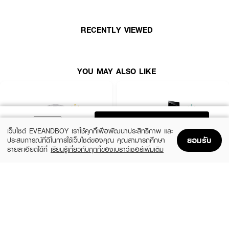
ยวนสะกดใจกับกลิ่นของ Vanilla Orchid
● Top Notes: Pink lady apple, Red currant
RECENTLY VIEWED
● Middle Notes: Jasmin, Freesia
● Bottom Notes: White musk, Blonde wood, Vanilla orchid
YOU MAY ALSO LIKE
● ขนาด 90 ml.
How To Use :
ฉีด LANVIN Modern Princess EDP ตามบริเวณจุดชีพจร เช่น ต้นคอ ข้อมือ
ข้อพับแขน และสามารถเพิ่มความหอมให้เสื้อผ้า เพื่อกลิ่นที่ติดทนตลอดทั้งวัน
ADD TO BAG
เว็บไซต์ EVEANDBOY เราใช้คุกกี้เพื่อพัฒนาประสิทธิภาพ และ
ยอมรับ
ประสบการณ์ที่ดีในการใช้เว็บไซต์ของคุณ คุณสามารถศึกษา
รายละเอียดได้ที่
เรียนรู้เกี่ยวกับคุกกี้ของเบราว์เซอร์เพิ่มเติม
Home
Home
Promotions
Promotions
Shopping Bag
Shopping Bag
Account
Account
CHLOE
YVES SAINT LAURENT
Signature EDP Mini
Libre EDP
(36%)
(10%)
฿1,399
฿3,555
฿2,200
฿3,950
size 20 ML
3 Variations