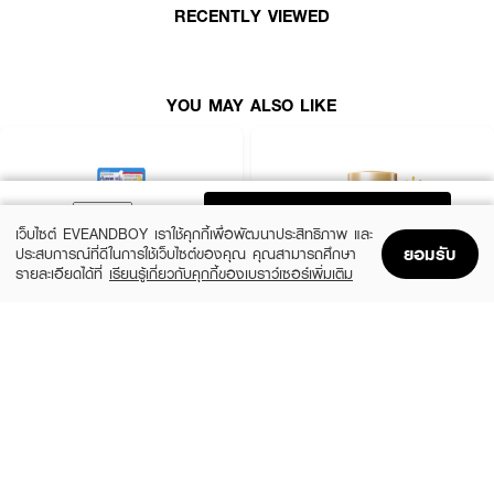
RECENTLY VIEWED
· เนื้อกันแดดไม่เลอะเปื้อน ซึมเร็ว
· ใช้ง่าย มาพร้อมกับพัฟฟ์รูปหยดน้ำ ทำให้ไม่เลอะมือตอนทา
· เหมาะสำหรับผิวที่ง่ายต่อการระคายเคือง
YOU MAY ALSO LIKE
· FDA Registration No. : 13-2-6600012176
ADD TO BAG
เว็บไซต์ EVEANDBOY เราใช้คุกกี้เพื่อพัฒนาประสิทธิภาพ และ
ยอมรับ
ประสบการณ์ที่ดีในการใช้เว็บไซต์ของคุณ คุณสามารถศึกษา
รายละเอียดได้ที่
เรียนรู้เกี่ยวกับคุกกี้ของเบราว์เซอร์เพิ่มเติม
Home
Home
Promotions
Promotions
Shopping Bag
Shopping Bag
Account
Account
CLEARNOSE
ANESSA
UV Sun Serum SPF50+ PA++++
Perfect UV Sunscreen Skincare Milk NA
SPF50+ PA++++
(50%)
฿499
฿990
(23%)
฿329
฿425
size 80 ML
size 20 ML