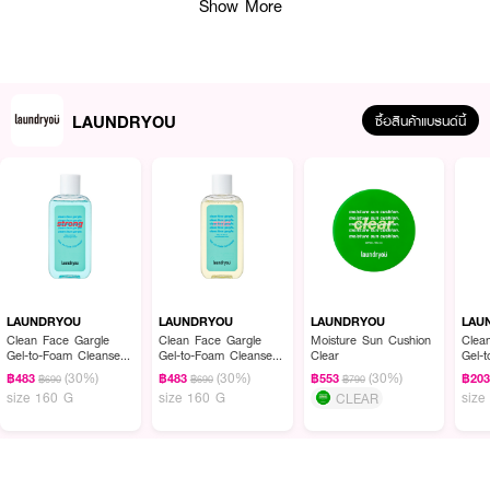
Show More
LAUNDRYOU
ซื้อสินค้าแบรนด์นี้
ผลลัพธ์ที่ได้ :
LAUNDRYOU Moisture Sun Cushion Clear
กันแดดรูปแบบใหม่ ในตลับคุชชั่น
ช่วยปกป้องผิวจากรังสียูวี (SPF50+ / PA++++) ให้ความรู้สึกเย็นและเสริมความชุ่ม
LAUNDRYOU
LAUNDRYOU
LAUNDRYOU
LAU
ชื้น และบรรเทาความร้อนในทันทีเมื่อทาลงบนผิว สีเคลียร์ใสไม่รบกวนเมคอัพ ไม่
Clean Face Gargle
Clean Face Gargle
Moisture Sun Cushion
Clea
Gel-to-Foam Cleanser
Gel-to-Foam Cleanser
Clear
Gel-
ทำให้เมคอัพเปลี่ยนสี เนื้อกันแดดไม่เลอะเปื้อน ซึมเร็ว ทดสอบแล้วว่าเหมาะสำหรับ
Strong
Mild
Stro
(30%)
(30%)
(30%)
ผิวที่ง่ายต่อการระคายเคือง
฿483
฿483
฿553
฿20
฿690
฿690
฿790
size 160 G
size 160 G
size
CLEAR
· ช่วยปกป้องผิวจากรังสียูวี
· ให้ความรู้สึกเย็นและเสริมความชุ่มชื้น บรรเทาความร้อนในทันทีเมื่อทาลงบนผิว
· สีเคลียร์ใสไม่รบกวนเมคอัพ