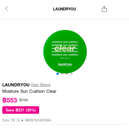
LAUNDRYOU
LAUNDRYOU
View Brand
Moisture Sun Cushion Clear
฿553
฿790
Save
฿237 (30%)
Size 25 G • 8809783400364