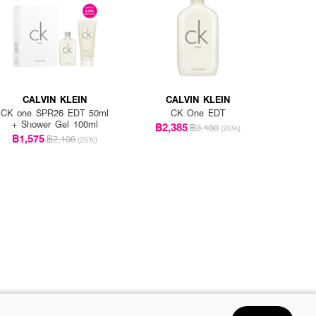
CALVIN KLEIN
CALVIN KLEIN
CK one SPR26 EDT 50ml
CK One EDT
+ Shower Gel 100ml
฿2,385
฿3,180
(25%)
฿1,575
฿2,100
(25%)