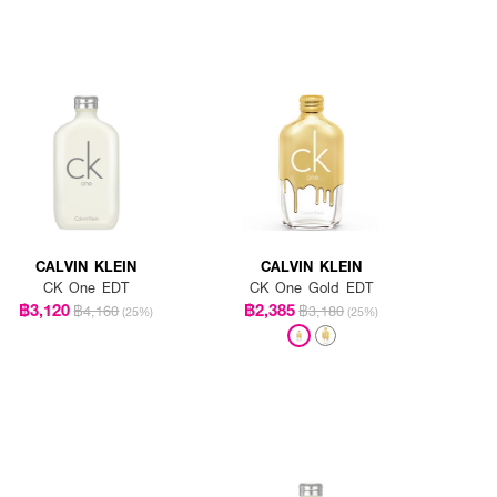
CALVIN KLEIN
CALVIN KLEIN
CK One EDT
CK One Gold EDT
฿3,120
฿2,385
฿4,160
฿3,180
(25%)
(25%)