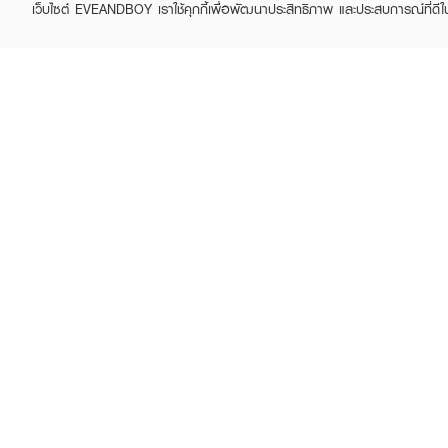
เว็บไซต์ EVEANDBOY เราใช้คุกกี้เพื่อพัฒนาประสิทธิภาพ และประสบการณ์ที่ดี
ABOUT EVEANDBOY
CUS
Brand story
Online
Privacy Policy
Find a
Terms and Conditions
Contac
Sell on EVEANDBOY
Whistleblowing