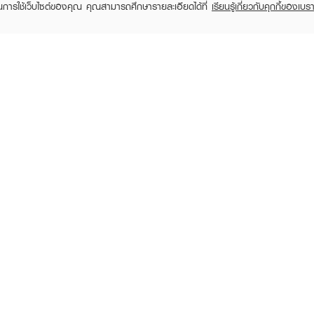
ในการใช้เว็บไซต์ของคุณ คุณสามารถศึกษารายละเอียดได้ที่
เรียนรู้เกี่ยวกับคุกกี้ของเบรา
TOMER CARE
EVEANDBOY MEMBER
 Shopping
Member registration
 store
t us