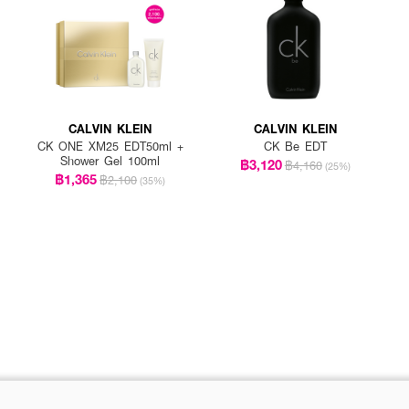
CALVIN KLEIN
CALVIN KLEIN
CK ONE XM25 EDT50ml +
CK Be EDT
Shower Gel 100ml
฿3,120
฿4,160
(25%)
฿1,365
฿2,100
(35%)