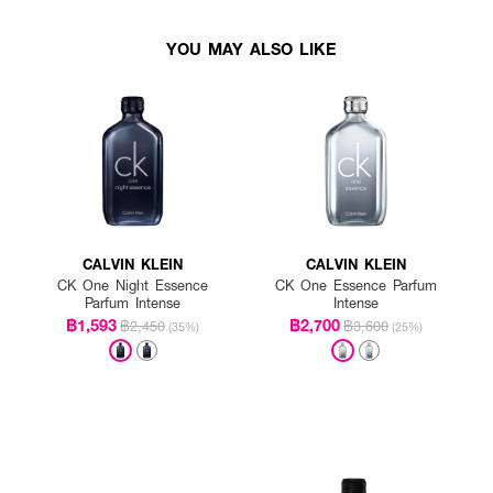
YOU MAY ALSO LIKE
CALVIN KLEIN
CALVIN KLEIN
CK One Night Essence
CK One Essence Parfum
Parfum Intense
Intense
฿1,593
฿2,700
฿2,450
฿3,600
(35%)
(25%)