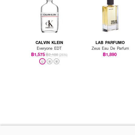
CALVIN KLEIN
LAB PARFUMO
Everyone EDT
Zeus Eau De Parfum
฿1,575
฿1,890
฿2,100
(25%)