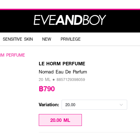
SENSITIVE SKIN
NEW
PRIVILEGE
RM PERFUME
LE HORM PERFUME
Nomad Eau De Parfum
20 ML • 8857129398059
฿790
Variation:
20.00
20.00 ML