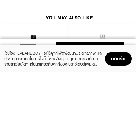
● น้ำหอม Eau de Parfum ติดทน 6–8 ชม.
● กลิ่นหอมหวาน ขี้เล่น ช่วยเสริมเสน่ห์ในวันชิลล์ ๆ
YOU MAY ALSO LIKE
● FDA เลขที่จดแจ้ง: 10-1-6800015629
● Top Note : Candied Fruits, Rasberry, Strawberry, Blackberry,
Blueberry, Cherry
ADD TO BAG
เว็บไซต์ EVEANDBOY เราใช้คุกกี้เพื่อพัฒนาประสิทธิภาพ และ
● Middle Note : Violet, Jasmine
ยอมรับ
ประสบการณ์ที่ดีในการใช้เว็บไซต์ของคุณ คุณสามารถศึกษา
รายละเอียดได้ที่
เรียนรู้เกี่ยวกับคุกกี้ของเบราว์เซอร์เพิ่มเติม
● Base Note : Amber, Musk, Oakmoss
Home
Home
Promotions
Promotions
Shopping Bag
Shopping Bag
Account
Account
CALVIN KLEIN
CALVIN KLEIN
How to Use:
CK Be EDT
CK One EDT
● ฉีดพรมตามจุดชีพจร (ข้อมือ หลังใบหู ลำคอ และข้อพับแขน) เพื่อให้กลิ่นหอม
(25%)
(25%)
฿1,612.50
฿1,612.50
฿2,150
฿2,150
ติดทนนานตลอดวัน
size 50 ML
size 50 ML
✨ เติมพลังความสดใสขี้เล่น พร้อมเสน่ห์น่าหลงใหลทุกวันด้วย LE HORM Not
My Berries 🍓💖