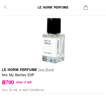
LE HORM PERFUME
LE HORM PERFUME
View Brand
Not My Berries EDP
฿790
Only 2 left
Size 20 ML • 8857129398134