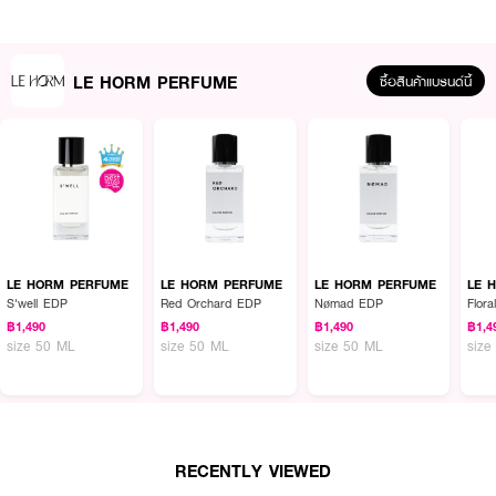
LE HORM PERFUME
ซื้อสินค้าแบรนด์นี้
ผลลัพธ์ที่ได้:
น้ำหอมกลิ่นแนว Fruity ที่โดดเด่นด้วยกลิ่นของเบอร์รี่นานาชนิด เช่น Raspberry,
Strawberry, Blueberry และ Cherry ให้ความหอมหวานสดใส สนุกสนาน ผสาน
ด้วยกลิ่นหอมละมุนจาก Violet และ Jasmine ก่อนจะปิดท้ายด้วยความอบอุ่นจาก
Amber และ Musk สร้างเสน่ห์น่าค้นหา เหมาะสำหรับวันสบาย ๆ ที่อยากเพิ่มความ
LE HORM PERFUME
LE HORM PERFUME
LE HORM PERFUME
LE 
สนุกขี้เล่น แต่ยังคงดึงดูดสายตาทุกคู่
S'well EDP
Red Orchard EDP
Nømad EDP
Flor
฿1,490
฿1,490
฿1,490
฿1,4
size 50 ML
size 50 ML
size 50 ML
size
● กลิ่นเบอร์รี่นานาชนิด (Raspberry, Strawberry, Blueberry, Cherry) หวาน
สดใส
● ผสานกลิ่น Violet และ Jasmine ละมุนละไม
● ปิดท้ายด้วยกลิ่น Amber และ Musk อบอุ่นน่าค้นหา
RECENTLY VIEWED