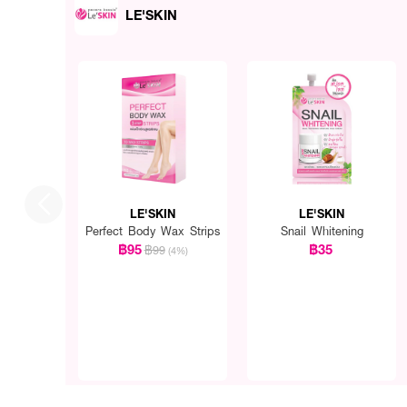
LE'SKIN
LE'SKIN
LE'SKIN
Perfect Body Wax Strips
Snail Whitening
฿95
฿35
฿99
(4%)