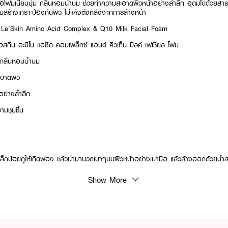
ื้อโฟมเนียนนุ่ม กลิ่นหอมน้ำนม ช่วยทำความสะอาดผิวหน้าอย่างล้ำลึก อุดมไปด้วยสา
ริมสร้างเกราะป้องกันผิว ไม่แห้งตึงหลังจากการล้างหน้า
e Le'Skin Amino Acid Complex & Q10 Milk Facial Foam
อสกิน อะมิโน แอซิด คอมเพล็กซ์ แอนด์ คิวเท็น มิลค์ เฟเชี่ยล โฟม
กลิ่นหอมน้ำนม
ม่บาดผิว
ย่างล้ำลึก
มชุ่มชื้น
็กน้อยถูให้เกิดฟอง แล้วนำมานวดเบาๆบนผิวหน้าอย่างเบามือ แล้วล้างออกด้วยน้ำ
Show More