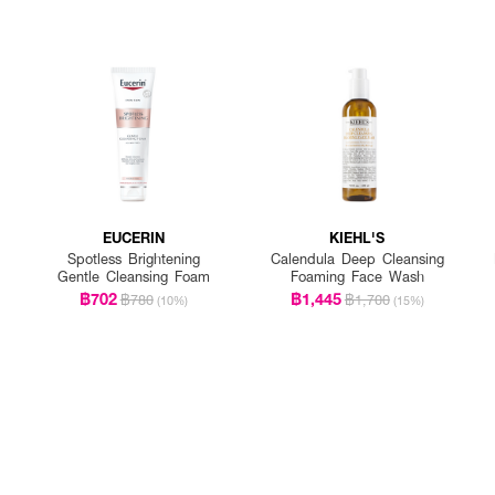
EUCERIN
KIEHL'S
Spotless Brightening
Calendula Deep Cleansing
Gentle Cleansing Foam
Foaming Face Wash
฿702
฿1,445
฿780
฿1,700
(10%)
(15%)