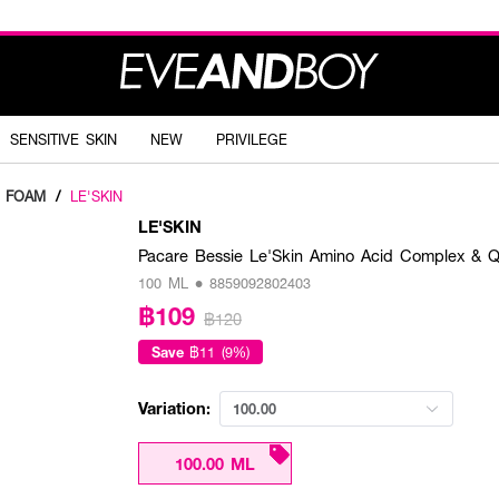
SENSITIVE SKIN
NEW
PRIVILEGE
G FOAM
/
LE'SKIN
LE'SKIN
Pacare Bessie Le'Skin Amino Acid Complex & Q
100 ML • 8859092802403
฿109
฿120
Save
฿11 (9%)
Variation:
100.00
100.00 ML