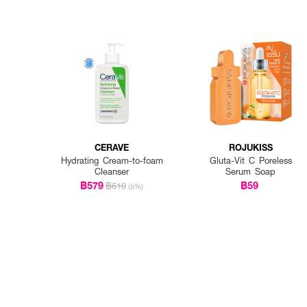
CERAVE
ROJUKISS
Hydrating Cream-to-foam
Gluta-Vit C Poreless
Cleanser
Serum Soap
฿579
฿59
฿610
(5%)