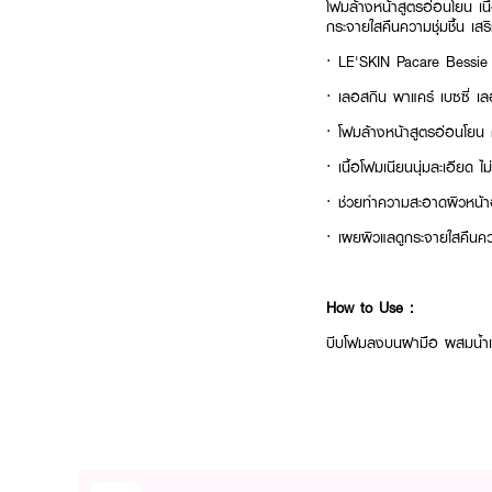
โฟมล้างหน้าสูตรอ่อนโยน เน
กระจายใสคืนความชุ่มชื้น เส
· LE'SKIN Pacare Bessi
· เลอสกิน พาแคร์ เบซซี่ เล
· โฟมล้างหน้าสูตรอ่อนโยน 
· เนื้อโฟมเนียนนุ่มละเอียด ไ
· ช่วยทำความสะอาดผิวหน้าอ
· เผยผิวแลดูกระจายใสคืนควา
How to Use :
บีบโฟมลงบนฝามือ ผสมน้ำเล