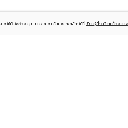
ในการใช้เว็บไซต์ของคุณ คุณสามารถศึกษารายละเอียดได้ที่
เรียนรู้เกี่ยวกับคุกกี้ของเบรา
TOMER CARE
EVEANDBOY MEMBER
 Shopping
Member registration
 store
t us