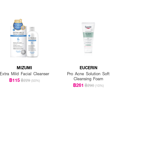
MIZUMI
EUCERIN
Extra Mild Facial Cleanser
Pro Acne Solution Soft
Cleansing Foam
฿115
฿229
(50%)
฿261
฿290
(10%)