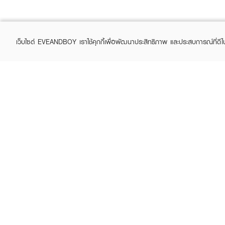
เว็บไซต์ EVEANDBOY เราใช้คุกกี้เพื่อพัฒนาประสิทธิภาพ และประสบการณ์ที่ดี
ABOUT EVEANDBOY
CUS
Brand story
Online
Privacy Policy
Find a
Terms and Conditions
Contac
Sell on EVEANDBOY
Whistleblowing