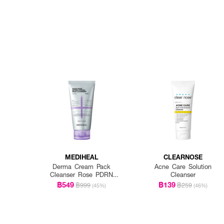
MEDIHEAL
CLEARNOSE
Derma Cream Pack
Acne Care Solution
Cleanser Rose PDRN
Cleanser
[Pore Firming]
฿549
฿139
฿999
฿259
(45%)
(46%)