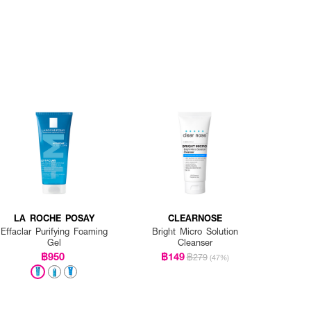
LA ROCHE POSAY
CLEARNOSE
Effaclar Purifying Foaming
Bright Micro Solution
Gel
Cleanser
฿950
฿149
฿279
(47%)