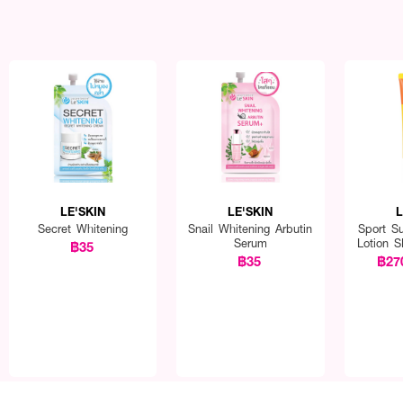
LE'SKIN
LE'SKIN
L
Secret Whitening
Snail Whitening Arbutin
Sport S
Serum
Lotion 
฿35
฿35
฿27