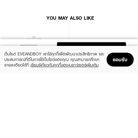
ล้างหน้าให้สะอาด หยดเซรั่ม LE'SKIN Snail Whitening Arbutin Serum Plus
ประมาณ 1-2 หยด ลงปลายนิ้ว ทาทั่วใบหน้า ใช้ต่อเนื่องเป็นประจำ เช้า - เย็น
YOU MAY ALSO LIKE
ADD TO BAG
เว็บไซต์ EVEANDBOY เราใช้คุกกี้เพื่อพัฒนาประสิทธิภาพ และ
ยอมรับ
ประสบการณ์ที่ดีในการใช้เว็บไซต์ของคุณ คุณสามารถศึกษา
รายละเอียดได้ที่
เรียนรู้เกี่ยวกับคุกกี้ของเบราว์เซอร์เพิ่มเติม
Home
Home
Promotions
Promotions
Shopping Bag
Shopping Bag
Account
Account
SEWA
EUCERIN
Overnight Cream&Mask
Hyaluron-Filler + Elasticity Night Cream
(34%)
(10%)
฿39
฿2,745
฿59
฿3,050
size 8 G
size 50 ML