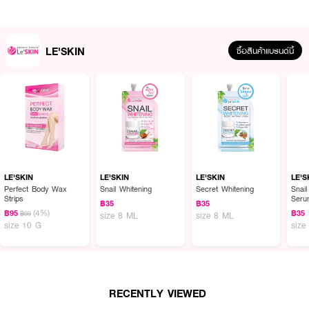
LE'SKIN
ซื้อสินค้าแบรนด์นี้
ผลลัพธ์ที่ได้ :
เซรั่มบำรุงผิวหน้า สูตรสารสกัดจากเมือกหอยทาก LE'SKIN Snail Whitening
Arbutin Serum Plus ช่วยให้รูขุมขนกระชับ ลดเลือนรอยด่างดำ ปรับผิวให้เนียบ
เด้ง กระจ่างใสอย่างเป็นธรรมชาติ
LE'SKIN
LE'SKIN
LE'SKIN
LE'S
● เซรั่มบำรุงผิวหน้า สูตรสารสกัดจากเมือกหอยทาก
Perfect Body Wax
Snail Whitening
Secret Whitening
Snail
Strips
Seru
฿35
฿35
● ช่วยกระชับรูขุมขน
(4%)
฿95
฿35
฿99
size 8 ML
size 8 ML
size 10 G
size
● ลดเลือนรอยด่างดำ ปรับผิวให้เนียบเด้ง กระจ่างใส
● เหมาะกับทุกสภาพผิว
● ขนาด 8 ml.
RECENTLY VIEWED
How to Use :