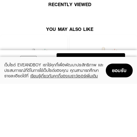
RECENTLY VIEWED
YOU MAY ALSO LIKE
ADD TO BAG
เว็บไซต์ EVEANDBOY เราใช้คุกกี้เพื่อพัฒนาประสิทธิภาพ และ
ยอมรับ
ประสบการณ์ที่ดีในการใช้เว็บไซต์ของคุณ คุณสามารถศึกษา
รายละเอียดได้ที่
เรียนรู้เกี่ยวกับคุกกี้ของเบราว์เซอร์เพิ่มเติม
Home
Home
Promotions
Promotions
Shopping Bag
Shopping Bag
Account
Account
SKIN1004
ESTEE LAUDER
Madagascar Centella Ampoule
Advanced Night Repair Synchronized
Multi-Recovery Complex
(42%)
฿459
฿790
(10%)
฿4,590
฿5,100
2 Variations
size 50 ML