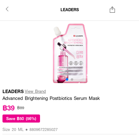
LEADERS
LEADERS
View Brand
Advanced Brightening Postbiotics Serum Mask
฿39
฿89
Save
฿50 (56%)
Size 20 ML • 8809672285027